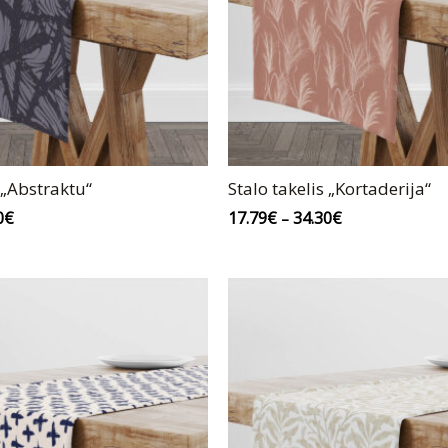
 „Abstraktu“
Stalo takelis „Kortaderija“
0
€
17.79
€
34.30
€
–