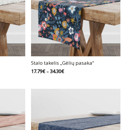
Stalo takelis „Gėlių pasaka“
17.79
€
34.30
€
–