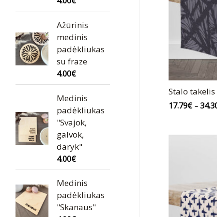
4.00
€
Ažūrinis
medinis
padėkliukas
su fraze
4.00
€
Stalo takelis
Medinis
17.79
€
34.3
–
padėkliukas
"Svajok,
galvok,
daryk"
4.00
€
Medinis
padėkliukas
"Skanaus"