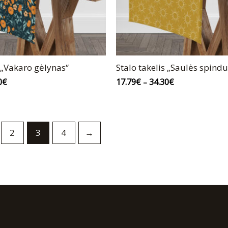
s „Vakaro gėlynas“
Stalo takelis „Saulės spindu
0
€
17.79
€
34.30
€
–
2
3
4
→