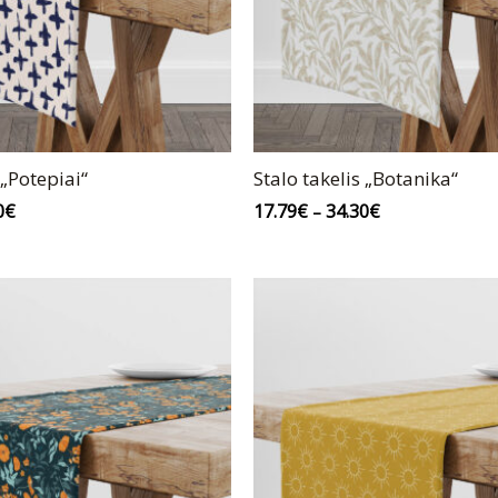
 „Potepiai“
Stalo takelis „Botanika“
0
€
17.79
€
34.30
€
–