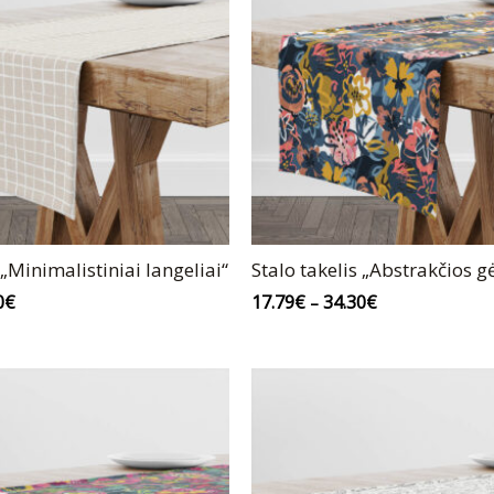
 „Minimalistiniai langeliai“
Stalo takelis „Abstrakčios g
0
€
17.79
€
34.30
€
–