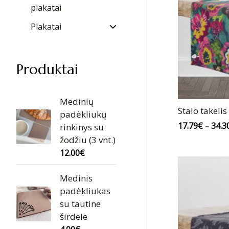
plakatai
Plakatai
Produktai
Medinių
Stalo takelis
padėkliukų
17.79
€
34.3
–
rinkinys su
žodžiu (3 vnt.)
12.00
€
Medinis
padėkliukas
su tautine
širdele