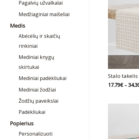
Pagalvių užvalkalai
Medžiaginiai maišeliai
Medis
Abėcėlių ir skaičių
rinkiniai
Mediniai knygų
skirtukai
Stalo takelis
Mediniai padėkliukai
17.79
€
34.3
–
Mediniai žodžiai
Žodžių paveikslai
Padėkliukai
Popierius
Personalizuoti