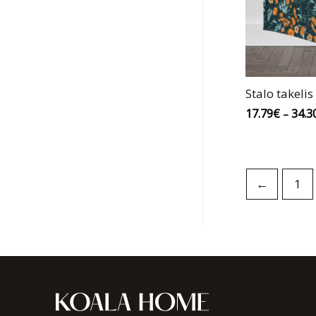
Stalo takeli
17.79
€
34.3
–
←
1