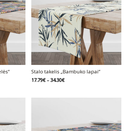
ėlės“
Stalo takelis „Bambuko lapai“
17.79
€
34.30
€
–