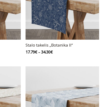
Stalo takelis „Botanika II“
17.79
€
34.30
€
–