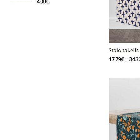
4.00
€
Stalo takelis
17.79
€
34.3
–