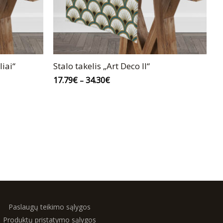
liai“
Stalo takelis „Art Deco II“
17.79
€
34.30
€
–
Paslaugų teikimo sąlygos
Produktų pristatymo sąlygos