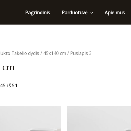
Pagrindinis
Apie mus
Parduotuvė
ukto Takelio dydis /
45x140 cm
/ Puslapis 3
 cm
Sorted
5 iš 51
by
latest