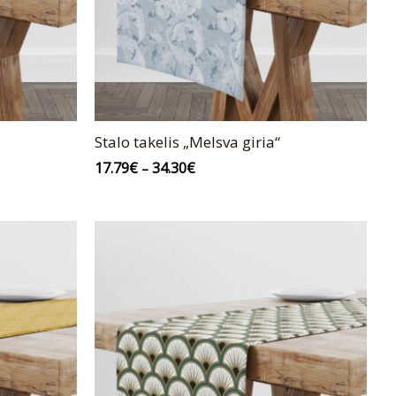
Stalo takelis „Melsva giria“
17.79
€
34.30
€
–