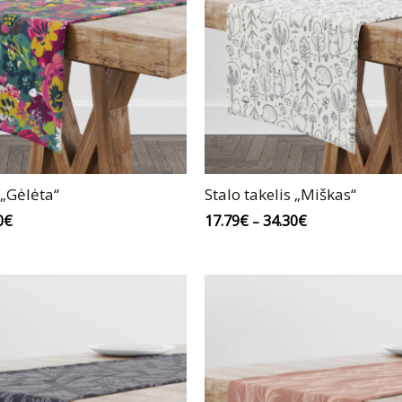
 „Gėlėta“
Stalo takelis „Miškas“
0
€
17.79
€
34.30
€
–