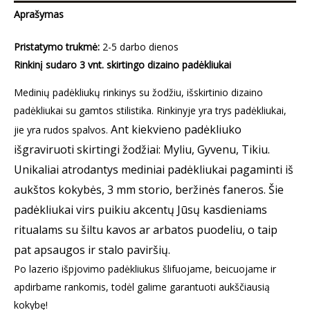
žodžiu
Aprašymas
(3
Pristatymo trukmė:
2-5 darbo dienos
vnt.)
Rinkinį sudaro 3 vnt. skirtingo dizaino padėkliukai
Medinių padėkliukų rinkinys su žodžiu, išskirtinio dizaino
padėkliukai su gamtos stilistika. Rinkinyje yra trys padėkliukai,
Ant kiekvieno padėkliuko
jie yra rudos spalvos.
išgraviruoti skirtingi žodžiai: Myliu, Gyvenu, Tikiu.
Unikaliai atrodantys mediniai padėkliukai pagaminti iš
aukštos kokybės, 3 mm storio, beržinės faneros. Šie
padėkliukai virs puikiu akcentų Jūsų kasdieniams
ritualams su šiltu kavos ar arbatos puodeliu, o taip
pat apsaugos ir stalo paviršių.
Po lazerio išpjovimo padėkliukus šlifuojame, beicuojame ir
apdirbame rankomis, todėl galime garantuoti aukščiausią
kokybę!