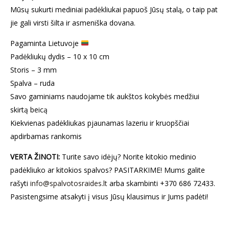
Mūsų sukurti mediniai padėkliukai papuoš Jūsų stalą, o taip pat
jie gali virsti šilta ir asmeniška dovana.
Pagaminta Lietuvoje
Padėkliukų dydis – 10 x 10 cm
Storis – 3 mm
Spalva – ruda
Savo gaminiams naudojame tik aukštos kokybės medžiui
skirtą beicą
Kiekvienas padėkliukas pjaunamas lazeriu ir kruopščiai
apdirbamas rankomis
VERTA ŽINOTI:
Turite savo idėjų? Norite kitokio medinio
padėkliuko ar kitokios spalvos? PASITARKIME! Mums galite
rašyti
info@spalvotosraides.lt
arba skambinti +370 686 72433.
Pasistengsime atsakyti į visus Jūsų klausimus ir Jums padėti!