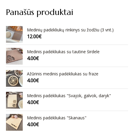
Panašūs produktai
Medinių padėkliukų rinkinys su žodžiu (3 vnt.)
12.00
€
Medinis padėkliukas su tautine širdele
4.00
€
Ažūrinis medinis padėkliukas su fraze
4.00
€
Medinis padėkliukas "Svajok, galvok, daryk"
4.00
€
Medinis padėkliukas "Skanaus"
4.00
€