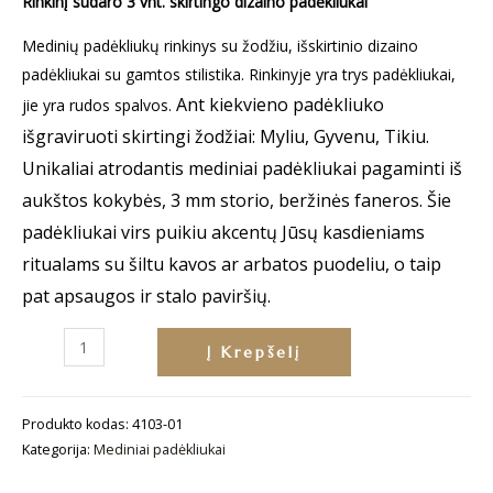
Rinkinį sudaro 3 vnt. skirtingo dizaino padėkliukai
Medinių padėkliukų rinkinys su žodžiu, išskirtinio dizaino
padėkliukai su gamtos stilistika. Rinkinyje yra trys padėkliukai,
Ant kiekvieno padėkliuko
jie yra rudos spalvos.
išgraviruoti skirtingi žodžiai: Myliu, Gyvenu, Tikiu.
Unikaliai atrodantis mediniai padėkliukai pagaminti iš
aukštos kokybės, 3 mm storio, beržinės faneros. Šie
padėkliukai virs puikiu akcentų Jūsų kasdieniams
ritualams su šiltu kavos ar arbatos puodeliu, o taip
pat apsaugos ir stalo paviršių.
produkto
Į Krepšelį
kiekis:
Medinių
Produkto kodas:
4103-01
padėkliukų
Kategorija:
Mediniai padėkliukai
rinkinys
su