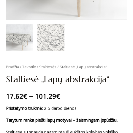
Pradžia
/
Tekstilė
/
Staltiesės
/ Staltiesė „Lapų abstrakcija“
Staltiesė „Lapų abstrakcija“
–
17.62
€
101.29
€
Pristatymo trukmė:
2-5 darbo dienos
Tarytum ranka piešti lapų motyvai – žaismingam įspūdžiui.
Staltiesė su spauda pagaminta iš aukštos kokybės vokiško