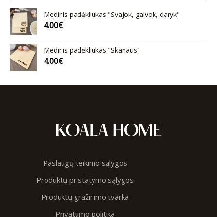
Medinis padėkliukas "Svajok, galvok, daryk"
4.00
€
Medinis padėkliukas "Skanaus"
4.00
€
Paslaugų teikimo sąlygos
Produktų pristatymo sąlygos
Produktų grąžinimo tvarka
Privatumo politika