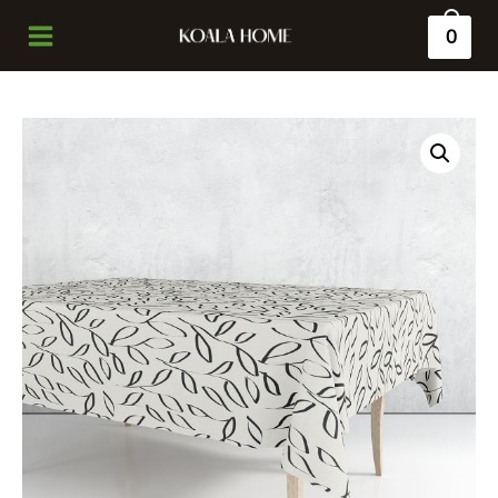
0
Main
Menu