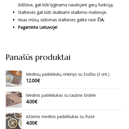
išdžiūva, gali būti lyginama naudojant garų funkciją;
Staltiesės gali būti skalbiami skalbimo mašinoje;
Visas mūsų siūlomas staltieses galite rasti
ČIA
;
Pagaminta Lietuvoje!
Panašūs produktai
Medinių padėkliukų rinkinys su žodžiu (3 vnt.)
12.00
€
Medinis padėkliukas su tautine širdele
4.00
€
Ažūrinis medinis padėkliukas su fraze
4.00
€