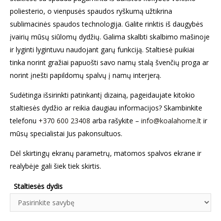
poliesterio, o vienpusės spaudos ryškumą užtikrina
sublimacinės spaudos technologija. Galite rinktis iš daugybės
įvairių mūsų siūlomų dydžių. Galima skalbti skalbimo mašinoje
ir lyginti lygintuvu naudojant garų funkciją. Staltiesė puikiai
tinka norint gražiai papuošti savo namų stalą švenčių proga ar
norint įnešti papildomų spalvų į namų interjerą.
Sudėtinga išsirinkti patinkantį dizainą, pageidaujate kitokio
staltiesės dydžio ar reikia daugiau informacijos? Skambinkite
telefonu
+370 600 23408
arba rašykite –
info@koalahome.lt
ir
mūsų specialistai Jus pakonsultuos.
Dėl skirtingų ekranų parametrų, matomos spalvos ekrane ir
realybėje gali šiek tiek skirtis.
Staltiesės dydis