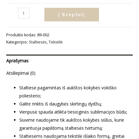
produkto
Į Krepšelį
kiekis:
Staltiesė
Produkto kodas:
89-002
„Lapų
Kategorijos:
Staltiesės
,
Tekstilė
abstrakcija“
Aprašymas
Atsiliepimai (0)
Staltiesė pagamintas iš aukštos kokybės vokiško
poliesterio;
Galite rinktis iš daugybės skirtingų dydžių;
Vienpusė spauda atlikta tiesioginės sublimacijos būdu;
Siuvime naudojame tik aukštos kokybės siūlus, kurie
garantuoja papildomą staltiesės tvirtumą;
Staltiesėms naudojama tekstilė išlaiko formą, greitai