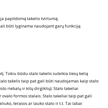
ja papildomą takelio tvirtumą;
gali būti lyginama naudojant garų funkciją;
į. Tokiu būdu stalo takelis suteikia tiesų kelią
talo takelis taip pat gali būti naudojamas kaip stalo
riebalų ir kitų dirgiklių). Stalo takeliai
ovalo formos stalais. Stalo takeliai taip pat gali
liuko, terasos ar lauko stalo ir t.t. Tai labai