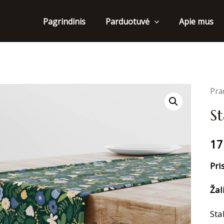
Pagrindinis
Apie mus
Parduotuvė
Pra
St
17
Pri
Žal
Sta