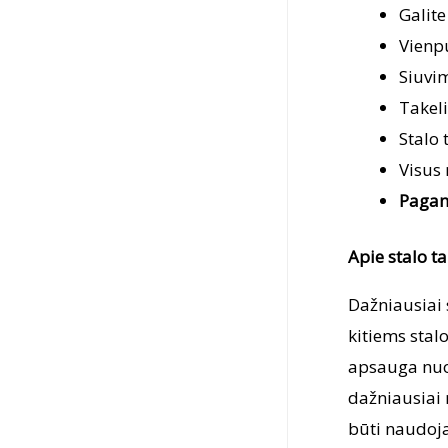
Galite
Vienp
Siuvi
Takeli
Stalo 
Visus 
Pagam
Apie stalo t
Dažniausiai s
kitiems stal
apsauga nuo 
dažniausiai n
būti naudojam