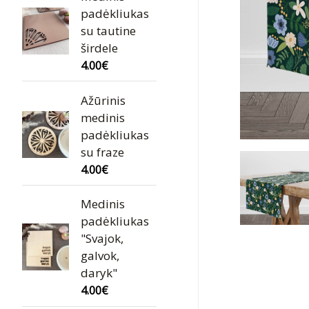
padėkliukas
su tautine
širdele
4.00
€
Ažūrinis
medinis
padėkliukas
su fraze
4.00
€
Medinis
padėkliukas
"Svajok,
galvok,
daryk"
4.00
€