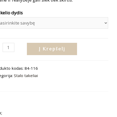
kelio dydis
dukto
Į Krepšelį
is:
lo
dukto kodas:
84-116
elis
egorija:
Stalo takeliai
lias
as“
o;