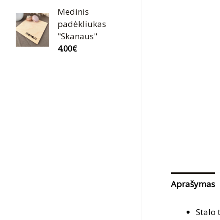
Medinis
padėkliukas
"Skanaus"
4.00
€
Aprašymas
Stalo 