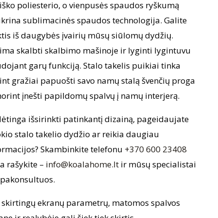
iško poliesterio, o vienpusės spaudos ryškumą
ikrina sublimacinės spaudos technologija. Galite
ktis iš daugybės įvairių mūsų siūlomų dydžių.
ima skalbti skalbimo mašinoje ir lyginti lygintuvu
dojant garų funkciją. Stalo takelis puikiai tinka
int gražiai papuošti savo namų stalą švenčių proga
norint įnešti papildomų spalvų į namų interjerą.
ėtinga išsirinkti patinkantį dizainą, pageidaujate
okio stalo takelio dydžio ar reikia daugiau
ormacijos? Skambinkite telefonu
+370 600 23408
a rašykite –
info@koalahome.lt
ir mūsų specialistai
 pakonsultuos.
 skirtingų ekranų parametrų, matomos spalvos
ane ir realybėje gali šiek tiek skirtis.