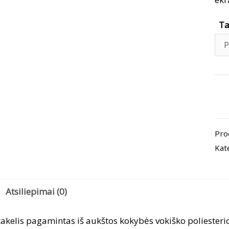
Ta
pro
kiek
Sta
Pro
tak
Kat
„Ža
sod
Atsiliepimai (0)
takelis pagamintas iš aukštos kokybės vokiško poliesteri