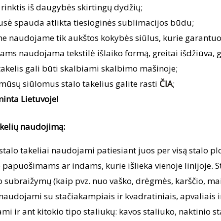
 rinktis iš daugybės skirtingų dydžių;
usė spauda atlikta tiesioginės sublimacijos būdu;
me naudojame tik aukštos kokybės siūlus, kurie garantuo
ams naudojama tekstilė išlaiko formą, greitai išdžiūva, 
takelis gali būti skalbiami skalbimo mašinoje;
mūsų siūlomus stalo takelius galite rasti
ČIA
;
inta Lietuvoje!
akelių naudojimą:
talo takeliai naudojami patiesiant juos per visą stalo plot
o papuošimams ar indams, kurie išlieka vienoje linijoje. S
subraižymų (kaip pvz. nuo vaško, drėgmės, karščio, maisto 
audojami su stačiakampiais ir kvadratiniais, apvaliais ir 
i ir ant kitokio tipo staliukų: kavos staliuko, naktinio sta