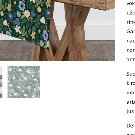
vok
užt
rin
Gal
nau
nor
ar 
Sud
kit
inf
arb
Jus
Dėl
ekr