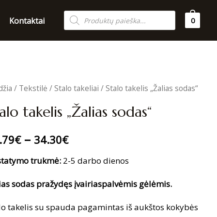
Products
Kontaktai
0
search
džia
/
Tekstilė
/
Stalo takeliai
/ Stalo takelis „Žalias sodas“
alo takelis „Žalias sodas“
–
.79
€
34.30
€
statymo trukmė:
2-5 darbo dienos
ias sodas pražydęs įvairiaspalvėmis gėlėmis.
lo takelis su spauda pagamintas iš aukštos kokybės