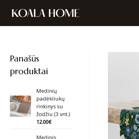
Panašūs
produktai
Medinių
padėkliukų
rinkinys su
žodžiu (3 vnt.)
12.00
€
Medinis