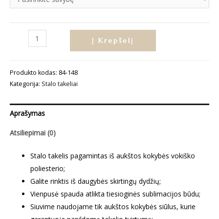
produkto
Į Krepšelį
kiekis:
Stalo
Produkto kodas:
84-148
takelis
Kategorija:
Stalo takeliai
„Purpurinis
vintažas“
Aprašymas
Atsiliepimai (0)
Stalo takelis pagamintas iš aukštos kokybės vokiško
poliesterio;
Galite rinktis iš daugybės skirtingų dydžių;
Vienpusė spauda atlikta tiesioginės sublimacijos būdu;
Siuvime naudojame tik aukštos kokybės siūlus, kurie