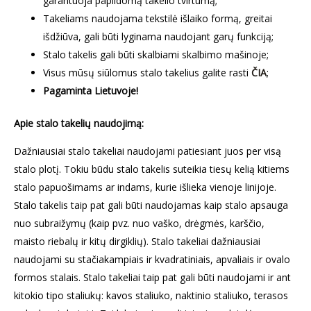
garantuoja papildomą takelio tvirtumą;
Takeliams naudojama tekstilė išlaiko formą, greitai
išdžiūva, gali būti lyginama naudojant garų funkciją;
Stalo takelis gali būti skalbiami skalbimo mašinoje;
Visus mūsų siūlomus stalo takelius galite rasti
ČIA
;
Pagaminta Lietuvoje!
Apie stalo takelių naudojimą:
Dažniausiai stalo takeliai naudojami patiesiant juos per visą
stalo plotį. Tokiu būdu stalo takelis suteikia tiesų kelią kitiems
stalo papuošimams ar indams, kurie išlieka vienoje linijoje.
Stalo takelis taip pat gali būti naudojamas kaip stalo apsauga
nuo subraižymų (kaip pvz. nuo vaško, drėgmės, karščio,
maisto riebalų ir kitų dirgiklių). Stalo takeliai dažniausiai
naudojami su stačiakampiais ir kvadratiniais, apvaliais ir ovalo
formos stalais. Stalo takeliai taip pat gali būti naudojami ir ant
kitokio tipo staliukų: kavos staliuko, naktinio staliuko, terasos