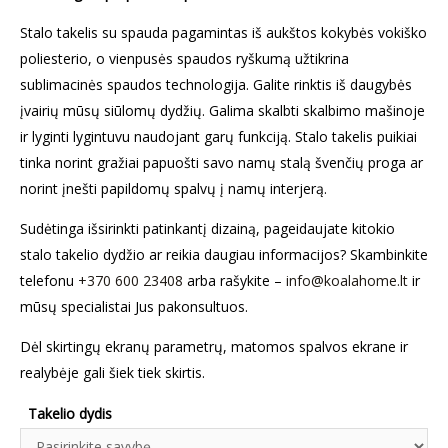
Stalo takelis su spauda pagamintas iš aukštos kokybės vokiško
poliesterio, o vienpusės spaudos ryškumą užtikrina
sublimacinės spaudos technologija. Galite rinktis iš daugybės
įvairių mūsų siūlomų dydžių. Galima skalbti skalbimo mašinoje
ir lyginti lygintuvu naudojant garų funkciją. Stalo takelis puikiai
tinka norint gražiai papuošti savo namų stalą švenčių proga ar
norint įnešti papildomų spalvų į namų interjerą.
Sudėtinga išsirinkti patinkantį dizainą, pageidaujate kitokio
stalo takelio dydžio ar reikia daugiau informacijos? Skambinkite
telefonu
+370 600 23408
arba rašykite –
info@koalahome.lt
ir
mūsų specialistai Jus pakonsultuos.
Dėl skirtingų ekranų parametrų, matomos spalvos ekrane ir
realybėje gali šiek tiek skirtis.
Takelio dydis