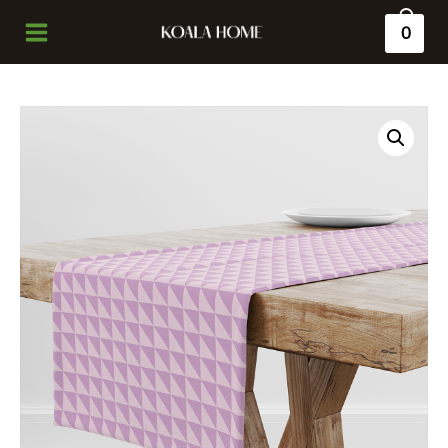
0
Main
Menu