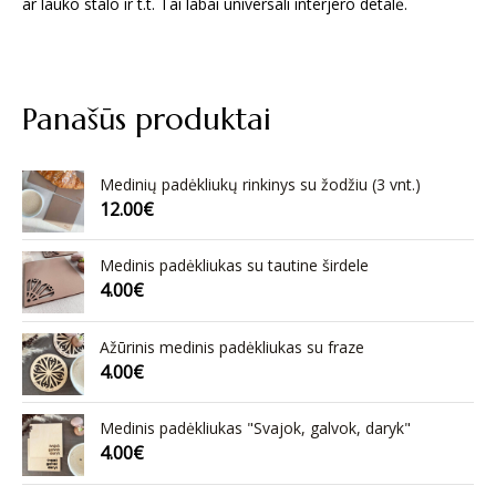
ar lauko stalo ir t.t. Tai labai universali interjero detalė.
Panašūs produktai
Medinių padėkliukų rinkinys su žodžiu (3 vnt.)
12.00
€
Medinis padėkliukas su tautine širdele
4.00
€
Ažūrinis medinis padėkliukas su fraze
4.00
€
Medinis padėkliukas "Svajok, galvok, daryk"
4.00
€