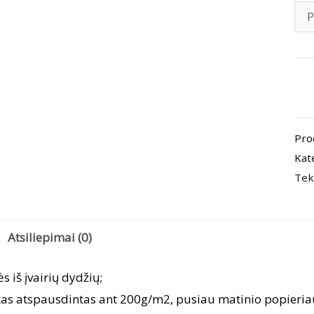
pro
kiek
Pla
Pro
„St
Kat
Wil
Tek
Mo
Chi
Atsiliepimai (0)
ės iš įvairių dydžių;
tas atspausdintas ant 200g/m2, pusiau matinio popieria