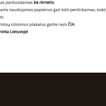
tas parduodamas
be rėmelio
;
tams naudojamas popierius gali būti perdirbamas, to
ti;
 mūsų siūlomus plakatus galite rasti
ČIA
;
inta Lietuvoje!