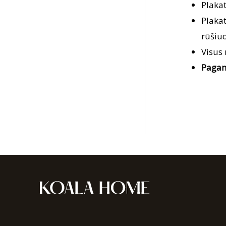
Plaka
Plaka
rūšiuo
Visus
Pagam