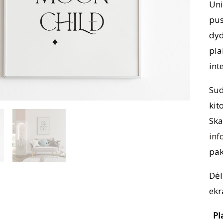
Uni
pus
dyd
pla
int
Sud
kit
Ska
inf
pak
Dėl
ekr
Pl