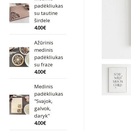
padėkliukas
su tautine
širdele
4.00
€
Ažūrinis
medinis
padėkliukas
su fraze
4.00
€
Medinis
padėkliukas
"Svajok,
galvok,
daryk"
4.00
€