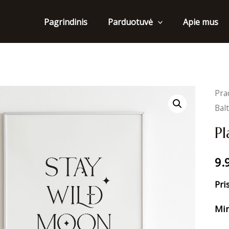
Pagrindinis
Apie mus
Parduotuvė
Pra
Bal
Pl
9.
Pri
Min