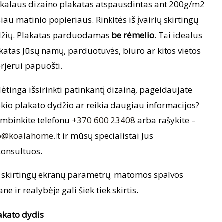
kalaus dizaino plakatas atspausdintas ant 200g/m2
iau matinio popieriaus. Rinkitės iš įvairių skirtingų
žių. Plakatas parduodamas
be rėmelio
. Tai idealus
katas Jūsų namų, parduotuvės, biuro ar kitos vietos
erjerui papuošti.
ėtinga išsirinkti patinkantį dizainą, pageidaujate
okio plakato dydžio ar reikia daugiau informacijos?
mbinkite telefonu
+370 600 23408
arba rašykite –
o@koalahome.lt
ir mūsų specialistai Jus
onsultuos.
 skirtingų ekranų parametrų, matomos spalvos
ane ir realybėje gali šiek tiek skirtis.
akato dydis