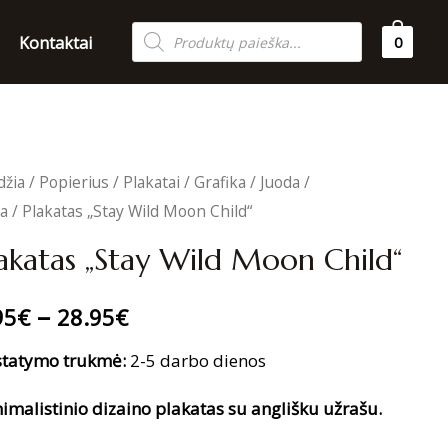
Products
Kontaktai
0
search
džia
/
Popierius
/
Plakatai
/
Grafika
/
Juoda /
ta
/ Plakatas „Stay Wild Moon Child“
akatas „Stay Wild Moon Child“
–
95
€
28.95
€
statymo trukmė:
2-5 darbo dienos
imalistinio dizaino plakatas su anglišku užrašu.