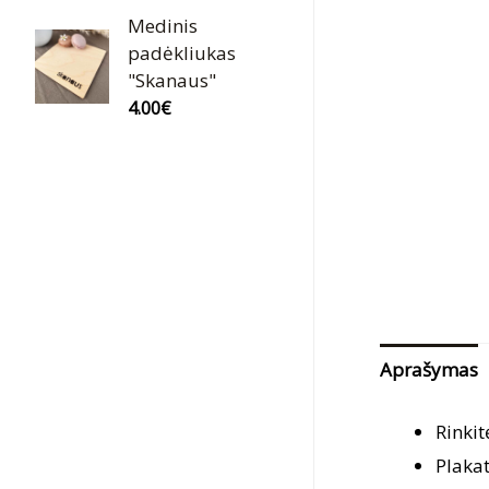
Medinis
padėkliukas
"Skanaus"
4.00
€
Aprašymas
Rinkit
Plaka