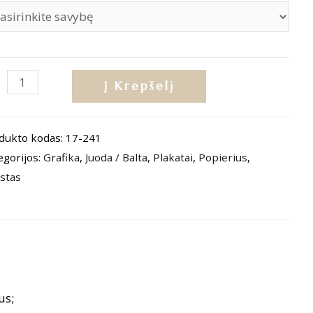
dukto
Į Krepšelį
is:
katas
dukto kodas:
17-241
ay
egorijos:
Grafika
,
Juoda / Balta
,
Plakatai
,
Popierius
,
d
stas
on
ld“
us;