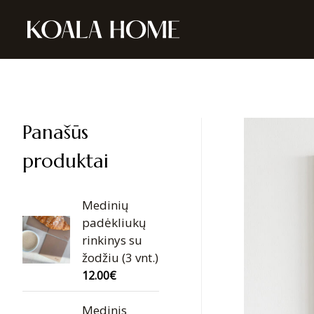
Panašūs
produktai
Medinių
padėkliukų
rinkinys su
žodžiu (3 vnt.)
12.00
€
Medinis