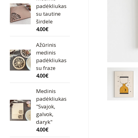
padėkliukas
su tautine
širdele
4.00
€
Ažūrinis
medinis
padėkliukas
su fraze
4.00
€
Medinis
padėkliukas
"Svajok,
galvok,
daryk"
4.00
€