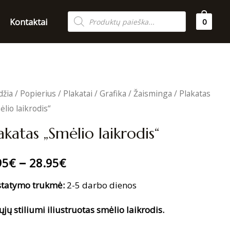
Products
Kontaktai
0
search
džia
/
Popierius
/
Plakatai
/
Grafika
/
Žaisminga
/ Plakatas
ėlio laikrodis“
akatas „Smėlio laikrodis“
–
95
€
28.95
€
statymo trukmė:
2-5 darbo dienos
ųjų stiliumi iliustruotas smėlio laikrodis.