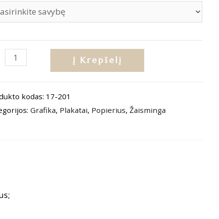
dukto
Į Krepšelį
is:
katas
dukto kodas:
17-201
ėlio
egorijos:
Grafika
,
Plakatai
,
Popierius
,
Žaisminga
krodis“
us;