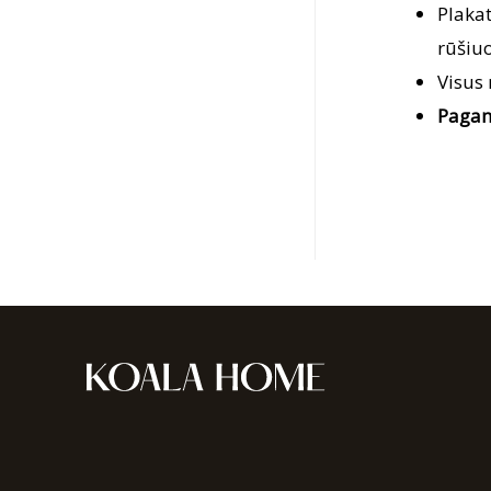
Plaka
rūšiuo
Visus
Pagam