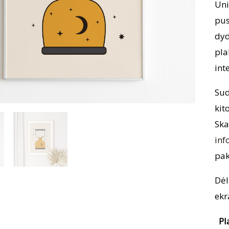
Uni
pus
dyd
pla
int
Sud
kit
Ska
inf
pak
Dėl
ekr
Pl