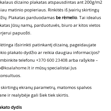
kalaus dizaino plakatas atspausdintas ant 200g/m2
iau matinio popieriaus. Rinkitės iš įvairių skirtingų
žių. Plakatas parduodamas
be rėmelio
. Tai idealus
katas Jūsų namų, parduotuvės, biuro ar kitos vietos
erjerui papuošti.
ėtinga išsirinkti patinkantį dizainą, pageidaujate
okio plakato dydžio ar reikia daugiau informacijos?
mbinkite telefonu
+370 600 23408
arba rašykite –
o@koalahome.lt
ir mūsų specialistai Jus
onsultuos.
 skirtingų ekranų parametrų, matomos spalvos
ane ir realybėje gali šiek tiek skirtis.
akato dydis