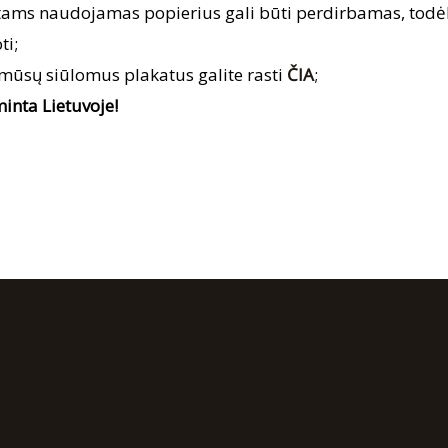
tams naudojamas popierius gali būti perdirbamas, to
ti;
 mūsų siūlomus plakatus galite rasti
ČIA
;
inta Lietuvoje!