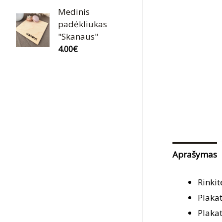
Medinis
padėkliukas
"Skanaus"
4.00
€
Aprašymas
Rinkit
Plaka
Plaka