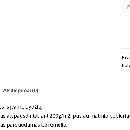
pro
kiek
Pla
Pro
„Sm
Kat
lai
Atsiliepimai (0)
ės iš įvairių dydžių;
tas atspausdintas ant 200g/m2, pusiau matinio popieria
tas parduodamas
be rėmelio
;