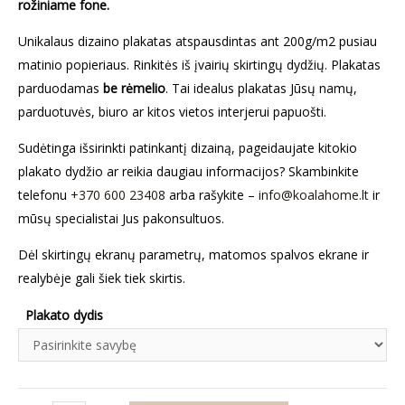
rožiniame fone.
Unikalaus dizaino plakatas atspausdintas ant 200g/m2 pusiau
matinio popieriaus. Rinkitės iš įvairių skirtingų dydžių. Plakatas
parduodamas
be rėmelio
. Tai idealus plakatas Jūsų namų,
parduotuvės, biuro ar kitos vietos interjerui papuošti.
Sudėtinga išsirinkti patinkantį dizainą, pageidaujate kitokio
plakato dydžio ar reikia daugiau informacijos? Skambinkite
telefonu
+370 600 23408
arba rašykite –
info@koalahome.lt
ir
mūsų specialistai Jus pakonsultuos.
Dėl skirtingų ekranų parametrų, matomos spalvos ekrane ir
realybėje gali šiek tiek skirtis.
Plakato dydis