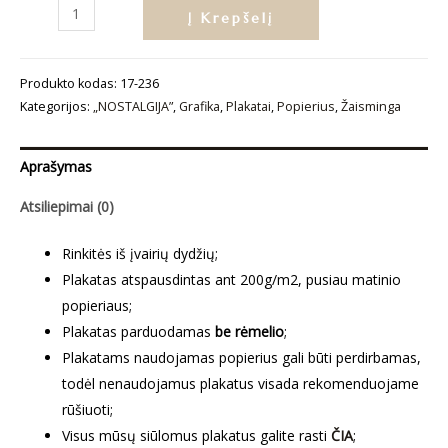
produkto
Į Krepšelį
kiekis:
Plakatas
Produkto kodas:
17-236
„Rožinis
Kategorijos:
„NOSTALGIJA”
,
Grafika
,
Plakatai
,
Popierius
,
Žaisminga
veidukas“
Aprašymas
Atsiliepimai (0)
Rinkitės iš įvairių dydžių;
Plakatas atspausdintas ant 200g/m2, pusiau matinio
popieriaus;
Plakatas parduodamas
be rėmelio
;
Plakatams naudojamas popierius gali būti perdirbamas,
todėl nenaudojamus plakatus visada rekomenduojame
rūšiuoti;
Visus mūsų siūlomus plakatus galite rasti
ČIA
;