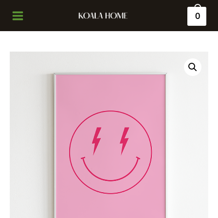
0
Main
Menu