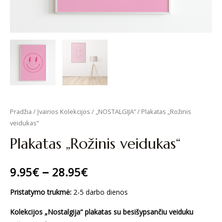
Pradžia
/
Įvairios Kolekcijos
/
„NOSTALGIJA”
/ Plakatas „Rožinis
veidukas“
Plakatas „Rožinis veidukas“
–
9.95
€
28.95
€
Pristatymo trukmė:
2-5 darbo dienos
Kolekcijos
„Nostalgija“ plakatas su besišypsančiu veiduku