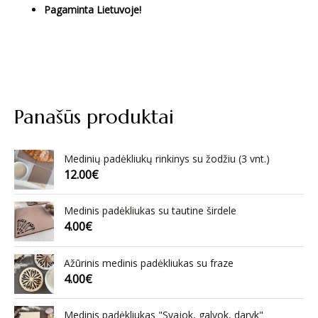
Pagaminta Lietuvoje!
Panašūs produktai
Medinių padėkliukų rinkinys su žodžiu (3 vnt.)
12.00
€
Medinis padėkliukas su tautine širdele
4.00
€
Ažūrinis medinis padėkliukas su fraze
4.00
€
Medinis padėkliukas "Svajok, galvok, daryk"