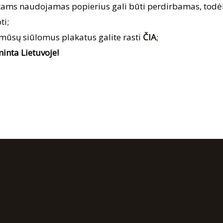
tams naudojamas popierius gali būti perdirbamas, to
ti;
 mūsų siūlomus plakatus galite rasti
ČIA
;
inta Lietuvoje!