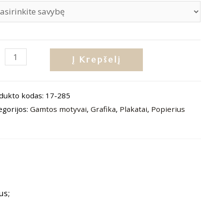
dukto
Į Krepšelį
is:
katas
dukto kodas:
17-285
žinis
egorijos:
Gamtos motyvai
,
Grafika
,
Plakatai
,
Popierius
uris“
us;