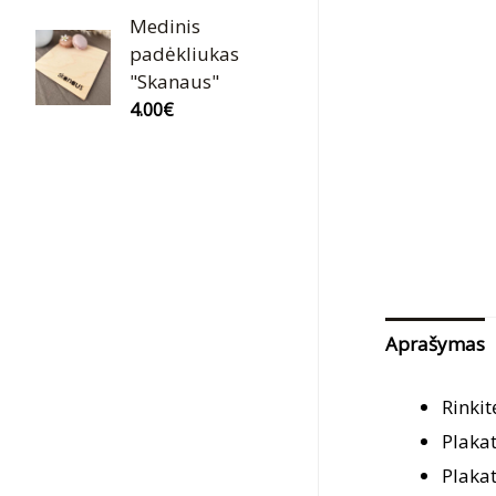
Medinis
padėkliukas
"Skanaus"
4.00
€
Aprašymas
Rinkit
Plaka
Plaka