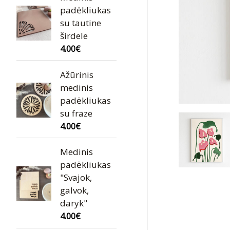
padėkliukas
su tautine
širdele
4.00
€
Ažūrinis
medinis
padėkliukas
su fraze
4.00
€
Medinis
padėkliukas
"Svajok,
galvok,
daryk"
4.00
€