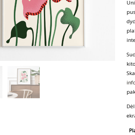
Uni
pus
dyd
pla
int
Sud
kit
Ska
inf
pak
Dėl
ekr
Pl