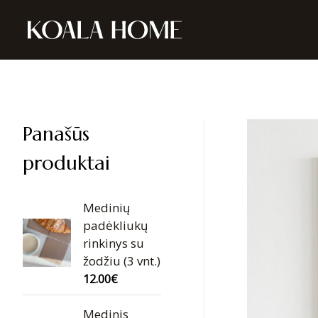
Panašūs
produktai
Medinių
padėkliukų
rinkinys su
žodžiu (3 vnt.)
12.00
€
Medinis