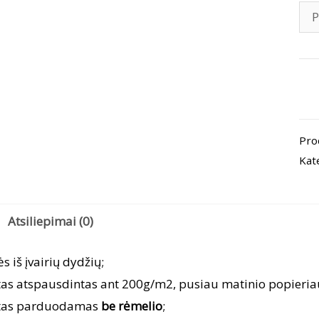
pro
kiek
Pla
Pro
„Ro
Kat
ant
Atsiliepimai (0)
ės iš įvairių dydžių;
tas atspausdintas ant 200g/m2, pusiau matinio popieria
tas parduodamas
be rėmelio
;