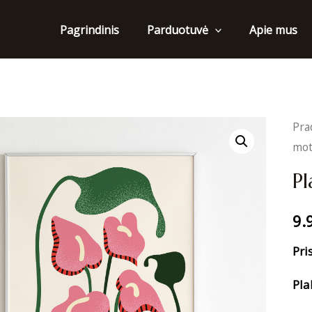
Pagrindinis
Apie mus
Parduotuvė
Pra
mot
Pl
9.
Pri
Pla