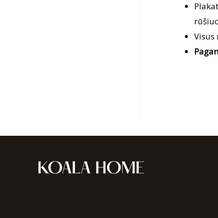
Plaka
rūšiuo
Visus
Pagam