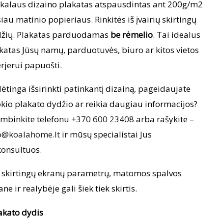
kalaus dizaino plakatas atspausdintas ant 200g/m2
iau matinio popieriaus. Rinkitės iš įvairių skirtingų
žių. Plakatas parduodamas
be rėmelio
. Tai idealus
katas Jūsų namų, parduotuvės, biuro ar kitos vietos
erjerui papuošti.
ėtinga išsirinkti patinkantį dizainą, pageidaujate
okio plakato dydžio ar reikia daugiau informacijos?
mbinkite telefonu
+370 600 23408
arba rašykite –
o@koalahome.lt
ir mūsų specialistai Jus
onsultuos.
 skirtingų ekranų parametrų, matomos spalvos
ane ir realybėje gali šiek tiek skirtis.
akato dydis