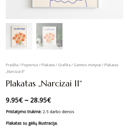
Pradžia
/
Popierius
/
Plakatai
/
Grafika
/
Gamtos motyvai
/ Plakatas
„Narcizai II“
Plakatas „Narcizai II“
–
9.95
€
28.95
€
Pristatymo trukmė:
2-5 darbo dienos
Plakatas su gėlių iliustracija.