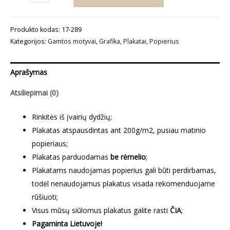
kiekis:
Plakatas
Produkto kodas:
17-289
„Narcizai
Kategorijos:
Gamtos motyvai
,
Grafika
,
Plakatai
,
Popierius
II“
Aprašymas
Atsiliepimai (0)
Rinkitės iš įvairių dydžių;
Plakatas atspausdintas ant 200g/m2, pusiau matinio
popieriaus;
Plakatas parduodamas
be rėmelio
;
Plakatams naudojamas popierius gali būti perdirbamas,
todėl nenaudojamus plakatus visada rekomenduojame
rūšiuoti;
Visus mūsų siūlomus plakatus galite rasti
ČIA
;
Pagaminta Lietuvoje!