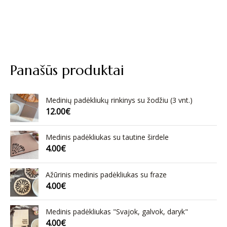
Panašūs produktai
Medinių padėkliukų rinkinys su žodžiu (3 vnt.)
12.00
€
Medinis padėkliukas su tautine širdele
4.00
€
Ažūrinis medinis padėkliukas su fraze
4.00
€
Medinis padėkliukas "Svajok, galvok, daryk"
4.00
€