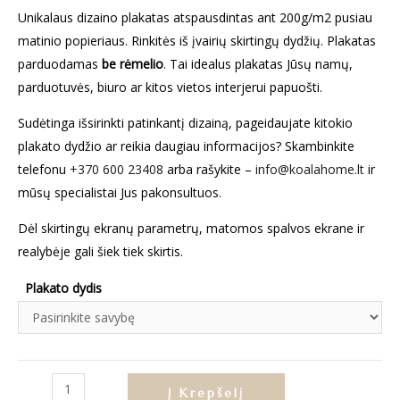
Unikalaus dizaino plakatas atspausdintas ant 200g/m2 pusiau
matinio popieriaus. Rinkitės iš įvairių skirtingų dydžių. Plakatas
parduodamas
be rėmelio
. Tai idealus plakatas Jūsų namų,
parduotuvės, biuro ar kitos vietos interjerui papuošti.
Sudėtinga išsirinkti patinkantį dizainą, pageidaujate kitokio
plakato dydžio ar reikia daugiau informacijos? Skambinkite
telefonu
+370 600 23408
arba rašykite –
info@koalahome.lt
ir
mūsų specialistai Jus pakonsultuos.
Dėl skirtingų ekranų parametrų, matomos spalvos ekrane ir
realybėje gali šiek tiek skirtis.
Plakato dydis
produkto
Į Krepšelį