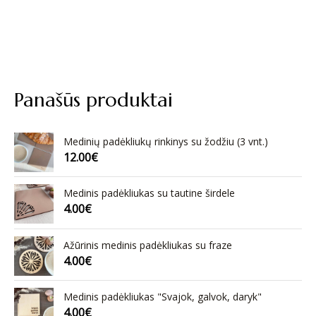
Panašūs produktai
Medinių padėkliukų rinkinys su žodžiu (3 vnt.)
12.00
€
Medinis padėkliukas su tautine širdele
4.00
€
Ažūrinis medinis padėkliukas su fraze
4.00
€
Medinis padėkliukas "Svajok, galvok, daryk"
4.00
€