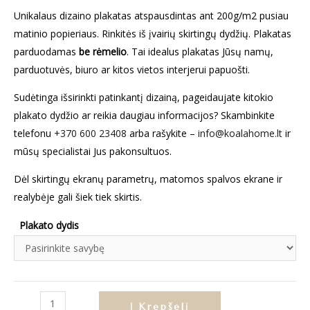
Unikalaus dizaino plakatas atspausdintas ant 200g/m2 pusiau
matinio popieriaus. Rinkitės iš įvairių skirtingų dydžių. Plakatas
parduodamas
be rėmelio
. Tai idealus plakatas Jūsų namų,
parduotuvės, biuro ar kitos vietos interjerui papuošti.
Sudėtinga išsirinkti patinkantį dizainą, pageidaujate kitokio
plakato dydžio ar reikia daugiau informacijos? Skambinkite
telefonu
+370 600 23408
arba rašykite –
info@koalahome.lt
ir
mūsų specialistai Jus pakonsultuos.
Dėl skirtingų ekranų parametrų, matomos spalvos ekrane ir
realybėje gali šiek tiek skirtis.
Plakato dydis
produkto
Į Krepšelį