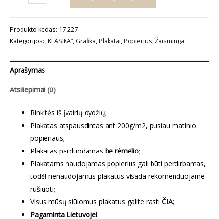
kiekis:
Plakatas
Produkto kodas:
17-227
„Martini“
Kategorijos:
„KLASIKA”
,
Grafika
,
Plakatai
,
Popierius
,
Žaisminga
Aprašymas
Atsiliepimai (0)
Rinkitės iš įvairių dydžių;
Plakatas atspausdintas ant 200g/m2, pusiau matinio
popieriaus;
Plakatas parduodamas
be rėmelio
;
Plakatams naudojamas popierius gali būti perdirbamas,
todėl nenaudojamus plakatus visada rekomenduojame
rūšiuoti;
Visus mūsų siūlomus plakatus galite rasti
ČIA
;
Pagaminta Lietuvoje!