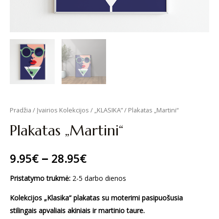
Pradžia
/
Įvairios Kolekcijos
/
„KLASIKA”
/ Plakatas „Martini“
Plakatas „Martini“
–
9.95
€
28.95
€
Pristatymo trukmė:
2-5 darbo dienos
Kolekcijos
„Klasika“ plakatas su moterimi pasipuošusia
stilingais apvaliais akiniais ir martinio taure.