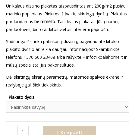
Unikalaus dizaino plakatas atspausdintas ant 200g/m2 pusiau
matinio popieriaus. Rinkitės iš įvairių skirtingų dydžių. Plakatas
parduodamas
be rėmelio
. Tai idealus plakatas Jūsų namų,
parduotuvės, biuro ar kitos vietos interjerui papuošti.
Sudėtinga išsirinkti patinkantį dizainą, pageidaujate kitokio
plakato dydžio ar reikia daugiau informacijos? Skambinkite
telefonu
+370 600 23408
arba rašykite –
info@koalahome.lt
ir
mūsų specialistai Jus pakonsultuos.
Dėl skirtingų ekranų parametrų, matomos spalvos ekrane ir
realybėje gali šiek tiek skirtis.
Plakato dydis
produkto
Į Krepšelį