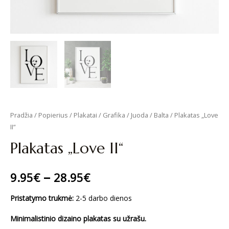
Pradžia
/
Popierius
/
Plakatai
/
Grafika
/
Juoda / Balta
/ Plakatas „Love
II“
Plakatas „Love II“
–
9.95
€
28.95
€
Pristatymo trukmė:
2-5 darbo dienos
Minimalistinio dizaino plakatas su užrašu.