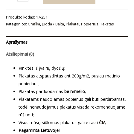
kiekis:
Plakatas
Produkto kodas:
17-251
„Love
Kategorijos:
Grafika
,
Juoda / Balta
,
Plakatai
,
Popierius
,
Tekstas
II“
Aprašymas
Atsiliepimai (0)
Rinkitės iš įvairių dydžių;
Plakatas atspausdintas ant 200g/m2, pusiau matinio
popieriaus;
Plakatas parduodamas
be rėmelio
;
Plakatams naudojamas popierius gali būti perdirbamas,
todėl nenaudojamus plakatus visada rekomenduojame
rūšiuoti;
Visus mūsų siūlomus plakatus galite rasti
ČIA
;
Pagaminta Lietuvoje!