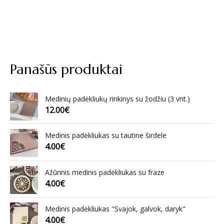
Panašūs produktai
Medinių padėkliukų rinkinys su žodžiu (3 vnt.)
12.00
€
Medinis padėkliukas su tautine širdele
4.00
€
Ažūrinis medinis padėkliukas su fraze
4.00
€
Medinis padėkliukas "Svajok, galvok, daryk"
4.00
€