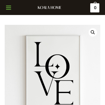
0
Main
Menu