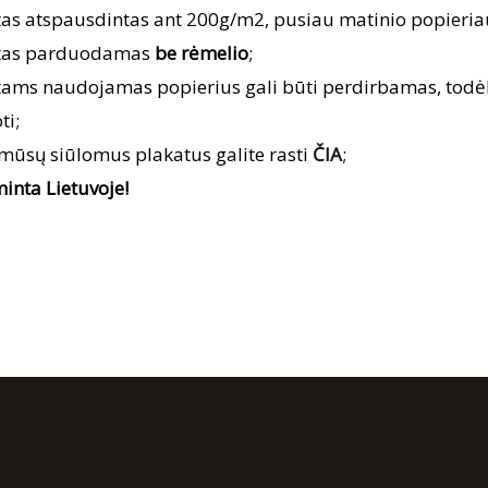
tas atspausdintas ant 200g/m2, pusiau matinio popieria
tas parduodamas
be rėmelio
;
tams naudojamas popierius gali būti perdirbamas, to
ti;
 mūsų siūlomus plakatus galite rasti
ČIA
;
inta Lietuvoje!