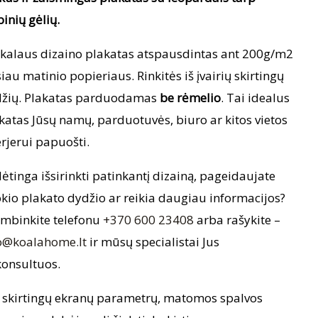
pinių gėlių.
kalaus dizaino plakatas atspausdintas ant 200g/m2
iau matinio popieriaus. Rinkitės iš įvairių skirtingų
žių. Plakatas parduodamas
be rėmelio
. Tai idealus
katas Jūsų namų, parduotuvės, biuro ar kitos vietos
erjerui papuošti.
ėtinga išsirinkti patinkantį dizainą, pageidaujate
okio plakato dydžio ar reikia daugiau informacijos?
mbinkite telefonu
+370 600 23408
arba rašykite –
o@koalahome.lt
ir mūsų specialistai Jus
onsultuos.
 skirtingų ekranų parametrų, matomos spalvos