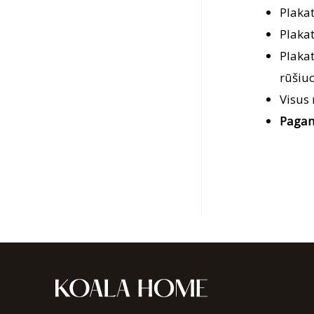
Plaka
Plaka
Plaka
rūšiuo
Visus
Pagam