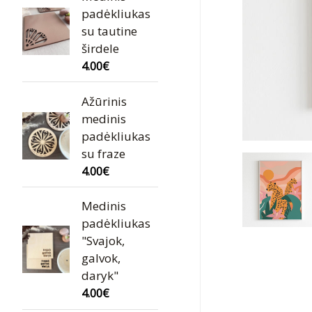
padėkliukas
su tautine
širdele
4.00
€
Ažūrinis
medinis
padėkliukas
su fraze
4.00
€
Medinis
padėkliukas
"Svajok,
galvok,
daryk"
4.00
€