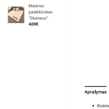
Medinis
padėkliukas
"Skanaus"
4.00
€
Aprašymas
Rinkit