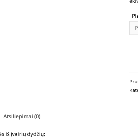
ekr
Pl
pro
kiek
Pla
Pro
„Le
Kat
ir
tro
gėl
Atsiliepimai (0)
ės iš įvairių dydžių;