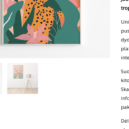
tro
Uni
pus
dyd
pla
int
Sud
kit
Ska
inf
pak
Dėl