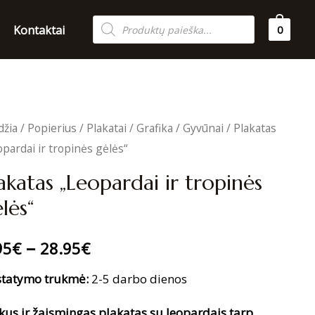
Products
Kontaktai
0
search
džia
/
Popierius
/
Plakatai
/
Grafika
/
Gyvūnai
/ Plakatas
opardai ir tropinės gėlės“
akatas „Leopardai ir tropinės
lės“
–
95
€
28.95
€
statymo trukmė:
2-5 darbo dienos
kus ir žaismingas plakatas su leopardais tarp