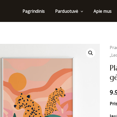
Pagrindinis
Apie mus
Parduotuvė
Pra
„Le
Pl
gė
9.
Pri
Jau