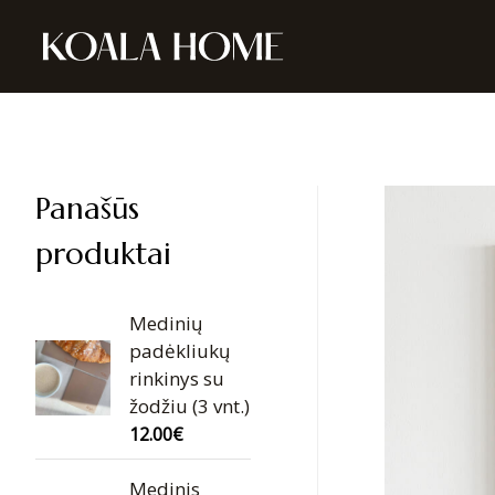
Panašūs
produktai
Medinių
padėkliukų
rinkinys su
žodžiu (3 vnt.)
12.00
€
Medinis