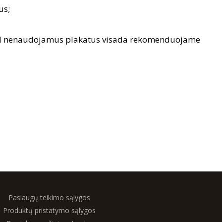
us;
dėl nenaudojamus plakatus visada rekomenduojame
Paslaugų teikimo sąlygos
Produktų pristatymo sąlygos