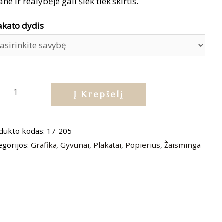
ane ir realybėje gali šiek tiek skirtis.
akato dydis
dukto
Į Krepšelį
is:
katas
dukto kodas:
17-205
opardai
egorijos:
Grafika
,
Gyvūnai
,
Plakatai
,
Popierius
,
Žaisminga
pinės
ės“