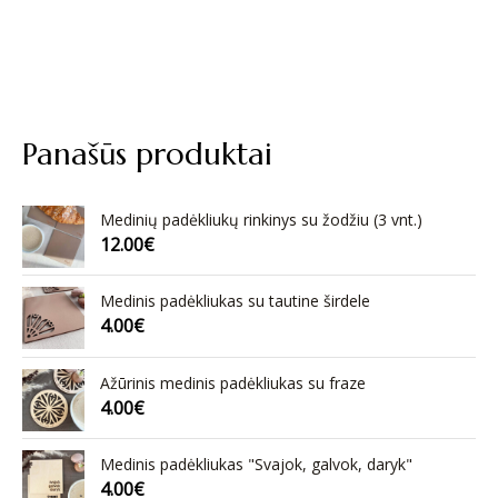
Panašūs produktai
Medinių padėkliukų rinkinys su žodžiu (3 vnt.)
12.00
€
Medinis padėkliukas su tautine širdele
4.00
€
Ažūrinis medinis padėkliukas su fraze
4.00
€
Medinis padėkliukas "Svajok, galvok, daryk"
4.00
€