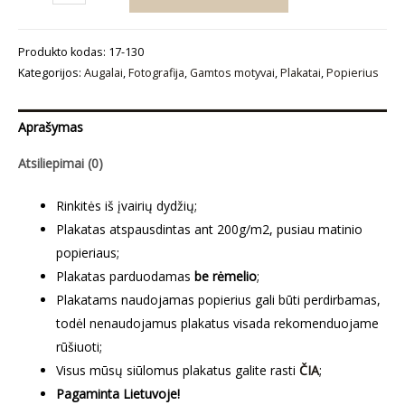
kiekis:
Plakatas
Produkto kodas:
17-130
„Kaktusai“
Kategorijos:
Augalai
,
Fotografija
,
Gamtos motyvai
,
Plakatai
,
Popierius
Aprašymas
Atsiliepimai (0)
Rinkitės iš įvairių dydžių;
Plakatas atspausdintas ant 200g/m2, pusiau matinio
popieriaus;
Plakatas parduodamas
be rėmelio
;
Plakatams naudojamas popierius gali būti perdirbamas,
todėl nenaudojamus plakatus visada rekomenduojame
rūšiuoti;
Visus mūsų siūlomus plakatus galite rasti
ČIA
;
Pagaminta Lietuvoje!