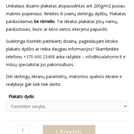
Unikalaus dizaino plakatas atspausdintas ant 200g/m2 pusiau
matinio popieriaus. Rinkitės iš įvairių skirtingų dydžių. Plakatas
parduodamas
be rėmelio
. Tai idealus plakatas Jūsų namų,
parduotuvės, biuro ar kitos vietos interjerui papuošti.
Sudėtinga išsirinkti patinkantį dizainą, pageidaujate kitokio
plakato dydžio ar reikia daugiau informacijos? Skambinkite
telefonu
+370 600 23408
arba rašykite –
info@koalahome.lt
ir
mūsų specialistai Jus pakonsultuos.
Dėl skirtingų ekranų parametrų, matomos spalvos ekrane ir
realybėje gali šiek tiek skirtis.
Plakato dydis
produkto
Į Krepšelį