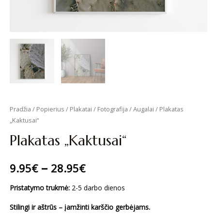
Pradžia
/
Popierius
/
Plakatai
/
Fotografija
/
Augalai
/ Plakatas
„Kaktusai“
Plakatas „Kaktusai“
–
9.95
€
28.95
€
Pristatymo trukmė:
2-5 darbo dienos
Stilingi ir aštrūs – įamžinti karščio gerbėjams.