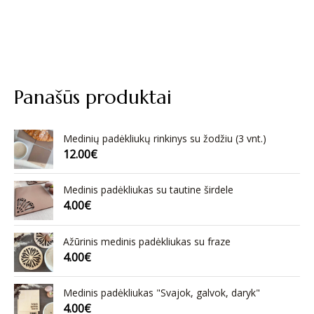
Panašūs produktai
Medinių padėkliukų rinkinys su žodžiu (3 vnt.)
12.00
€
Medinis padėkliukas su tautine širdele
4.00
€
Ažūrinis medinis padėkliukas su fraze
4.00
€
Medinis padėkliukas "Svajok, galvok, daryk"
4.00
€