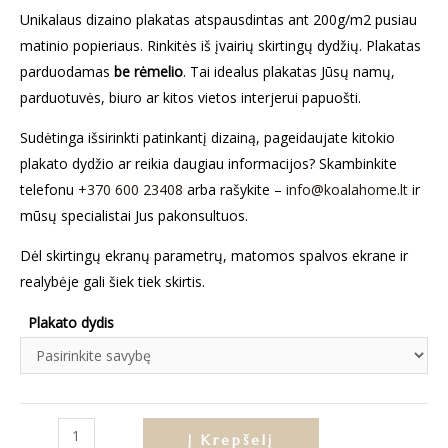
Unikalaus dizaino plakatas atspausdintas ant 200g/m2 pusiau
matinio popieriaus. Rinkitės iš įvairių skirtingų dydžių. Plakatas
parduodamas
be rėmelio
. Tai idealus plakatas Jūsų namų,
parduotuvės, biuro ar kitos vietos interjerui papuošti.
Sudėtinga išsirinkti patinkantį dizainą, pageidaujate kitokio
plakato dydžio ar reikia daugiau informacijos? Skambinkite
telefonu
+370 600 23408
arba rašykite –
info@koalahome.lt
ir
mūsų specialistai Jus pakonsultuos.
Dėl skirtingų ekranų parametrų, matomos spalvos ekrane ir
realybėje gali šiek tiek skirtis.
Plakato dydis
produkto
Į Krepšelį