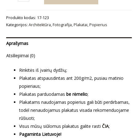
kiekis:
Plakatas
Produkto kodas:
17-123
„Galleria
Kategorijos:
Architektūra
,
Fotografija
,
Plakatai
,
Popierius
Umberto
I“
Aprašymas
Atsiliepimai (0)
Rinkitės iš įvairių dydžių;
Plakatas atspausdintas ant 200g/m2, pusiau matinio
popieriaus;
Plakatas parduodamas
be rėmelio
;
Plakatams naudojamas popierius gali būti perdirbamas,
todėl nenaudojamus plakatus visada rekomenduojame
rūšiuoti;
Visus mūsų siūlomus plakatus galite rasti
ČIA
;
Pagaminta Lietuvoje!