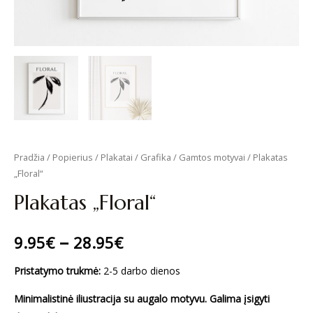
Pradžia
/
Popierius
/
Plakatai
/
Grafika
/
Gamtos motyvai
/ Plakatas
„Floral“
Plakatas „Floral“
–
9.95
€
28.95
€
Pristatymo trukmė:
2-5 darbo dienos
Minimalistinė iliustracija su augalo motyvu. Galima įsigyti