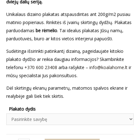
dviejų dalių seriją.
Unikalaus dizaino plakatas atspausdintas ant 200g/m2 pusiau
matinio popieriaus. Rinkitės iš įvairių skirtingų dydžių. Plakatas
parduodamas
be rėmelio
. Tai idealus plakatas Jūsų namų,
parduotuvės, biuro ar kitos vietos interjerui papuošti.
Sudėtinga išsirinkti patinkantį dizainą, pageidaujate kitokio
plakato dydžio ar reikia daugiau informacijos? Skambinkite
telefonu
+370 600 23408
arba rašykite –
info@koalahome.lt
ir
mūsų specialistai Jus pakonsultuos.
Dėl skirtingų ekranų parametrų, matomos spalvos ekrane ir
realybėje gali šiek tiek skirtis.
Plakato dydis