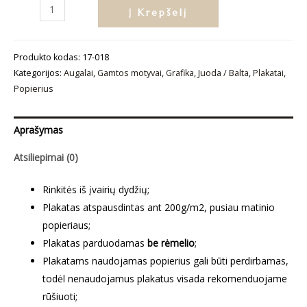
produkto
Į Krepšelį
kiekis:
Plakatas
Produkto kodas:
17-018
„Floral“
Kategorijos:
Augalai
,
Gamtos motyvai
,
Grafika
,
Juoda / Balta
,
Plakatai
,
Popierius
Aprašymas
Atsiliepimai (0)
Rinkitės iš įvairių dydžių;
Plakatas atspausdintas ant 200g/m2, pusiau matinio
popieriaus;
Plakatas parduodamas
be rėmelio
;
Plakatams naudojamas popierius gali būti perdirbamas,
todėl nenaudojamus plakatus visada rekomenduojame
rūšiuoti;