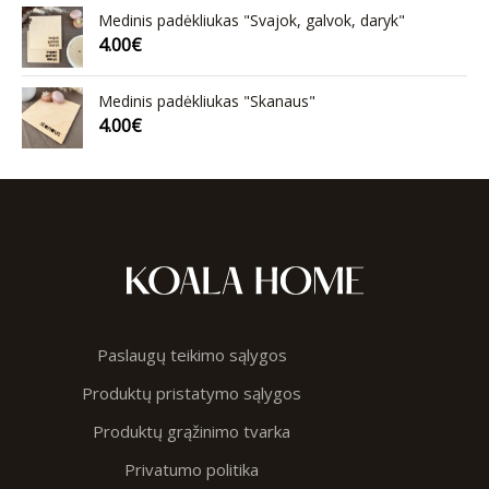
Medinis padėkliukas "Svajok, galvok, daryk"
4.00
€
Medinis padėkliukas "Skanaus"
4.00
€
Paslaugų teikimo sąlygos
Produktų pristatymo sąlygos
Produktų grąžinimo tvarka
Privatumo politika