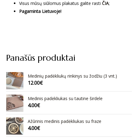
Visus mūsų siūlomus plakatus galite rasti
ČIA
;
Pagaminta Lietuvoje!
Panašūs produktai
Medinių padėkliukų rinkinys su žodžiu (3 vnt.)
12.00
€
Medinis padėkliukas su tautine širdele
4.00
€
Ažūrinis medinis padėkliukas su fraze
4.00
€