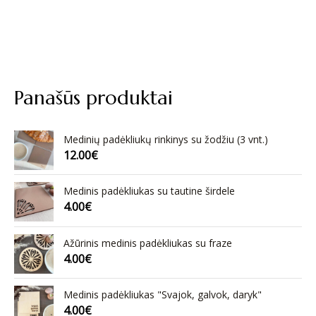
Panašūs produktai
Medinių padėkliukų rinkinys su žodžiu (3 vnt.)
12.00
€
Medinis padėkliukas su tautine širdele
4.00
€
Ažūrinis medinis padėkliukas su fraze
4.00
€
Medinis padėkliukas "Svajok, galvok, daryk"
4.00
€