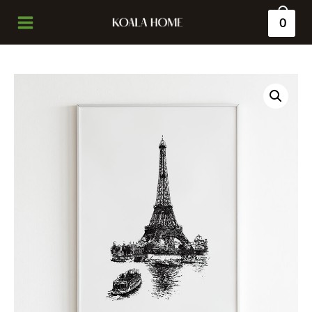
0
Main
Menu