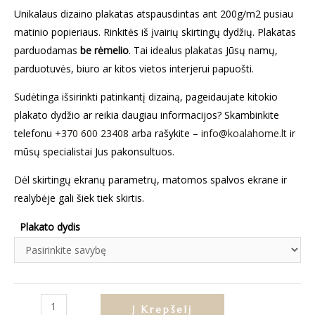
Unikalaus dizaino plakatas atspausdintas ant 200g/m2 pusiau
matinio popieriaus. Rinkitės iš įvairių skirtingų dydžių. Plakatas
parduodamas
be rėmelio
. Tai idealus plakatas Jūsų namų,
parduotuvės, biuro ar kitos vietos interjerui papuošti.
Sudėtinga išsirinkti patinkantį dizainą, pageidaujate kitokio
plakato dydžio ar reikia daugiau informacijos? Skambinkite
telefonu
+370 600 23408
arba rašykite –
info@koalahome.lt
ir
mūsų specialistai Jus pakonsultuos.
Dėl skirtingų ekranų parametrų, matomos spalvos ekrane ir
realybėje gali šiek tiek skirtis.
Plakato dydis
produkto
Į Krepšelį