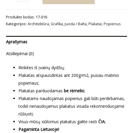
kiekis:
Plakatas
Produkto kodas:
17-016
„Eifelio
Kategorijos:
Architektūra
,
Grafika
,
Juoda / Balta
,
Plakatai
,
Popierius
bokštas“
Aprašymas
Atsiliepimai (0)
Rinkitės iš įvairių dydžių;
Plakatas atspausdintas ant 200g/m2, pusiau matinio
popieriaus;
Plakatas parduodamas
be rėmelio
;
Plakatams naudojamas popierius gali būti perdirbamas,
todėl nenaudojamus plakatus visada rekomenduojame
rūšiuoti;
Visus mūsų siūlomus plakatus galite rasti
ČIA
;
Pagaminta Lietuvoje!