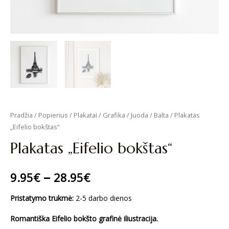
Pradžia
/
Popierius
/
Plakatai
/
Grafika
/
Juoda / Balta
/ Plakatas
„Eifelio bokštas“
Plakatas „Eifelio bokštas“
–
9.95
€
28.95
€
Pristatymo trukmė:
2-5 darbo dienos
Romantiška Eifelio bokšto grafinė iliustracija.