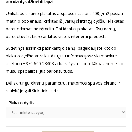
atrodantys džiovinti lapai.
Unikalaus dizaino plakatas atspausdintas ant 200g/m2 pusiau
matinio popieriaus. Rinkitės iš įvairių skirtingų dydžių. Plakatas
parduodamas
be rėmelio
. Tai idealus plakatas Jūsų namų,
parduotuvės, biuro ar kitos vietos interjerui papuošti.
Sudėtinga išsirinkti patinkantį dizainą, pageidaujate kitokio
plakato dydžio ar reikia daugiau informacijos? Skambinkite
telefonu
+370 600 23408
arba rašykite –
info@koalahome.lt
ir
mūsų specialistai Jus pakonsultuos.
Dėl skirtingų ekranų parametrų, matomos spalvos ekrane ir
realybėje gali šiek tiek skirtis.
Plakato dydis