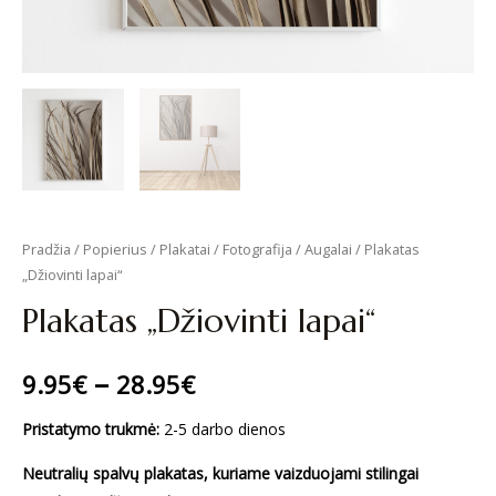
Pradžia
/
Popierius
/
Plakatai
/
Fotografija
/
Augalai
/ Plakatas
„Džiovinti lapai“
Plakatas „Džiovinti lapai“
–
9.95
€
28.95
€
Pristatymo trukmė:
2-5 darbo dienos
Neutralių spalvų plakatas, kuriame vaizduojami stilingai