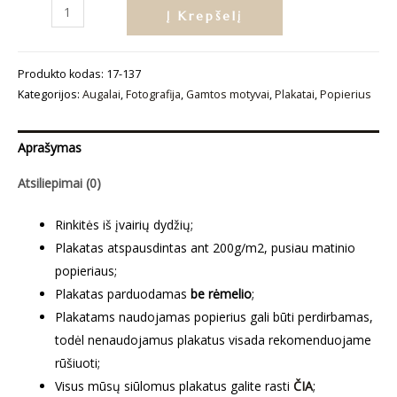
produkto
Į Krepšelį
kiekis:
Plakatas
Produkto kodas:
17-137
„Džiovinti
Kategorijos:
Augalai
,
Fotografija
,
Gamtos motyvai
,
Plakatai
,
Popierius
lapai“
Aprašymas
Atsiliepimai (0)
Rinkitės iš įvairių dydžių;
Plakatas atspausdintas ant 200g/m2, pusiau matinio
popieriaus;
Plakatas parduodamas
be rėmelio
;
Plakatams naudojamas popierius gali būti perdirbamas,
todėl nenaudojamus plakatus visada rekomenduojame
rūšiuoti;
Visus mūsų siūlomus plakatus galite rasti
ČIA
;