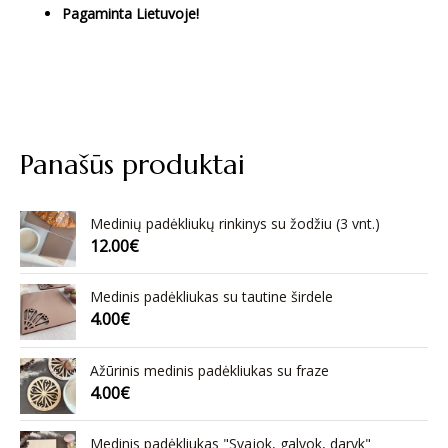
Pagaminta Lietuvoje!
Panašūs produktai
Medinių padėkliukų rinkinys su žodžiu (3 vnt.)
12.00
€
Medinis padėkliukas su tautine širdele
4.00
€
Ažūrinis medinis padėkliukas su fraze
4.00
€
Medinis padėkliukas "Svajok, galvok, daryk"