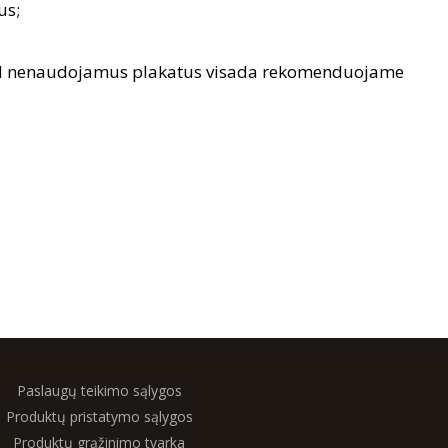
us;
dėl nenaudojamus plakatus visada rekomenduojame
Paslaugų teikimo sąlygos
Produktų pristatymo sąlygos
Produktų grąžinimo tvarka