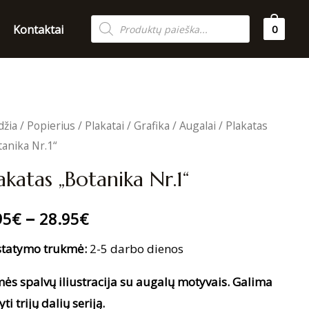
Products
Kontaktai
0
search
džia
/
Popierius
/
Plakatai
/
Grafika
/
Augalai
/ Plakatas
tanika Nr.1“
akatas „Botanika Nr.1“
–
95
€
28.95
€
statymo trukmė:
2-5 darbo dienos
ės spalvų iliustracija su augalų motyvais. Galima
yti trijų dalių seriją.