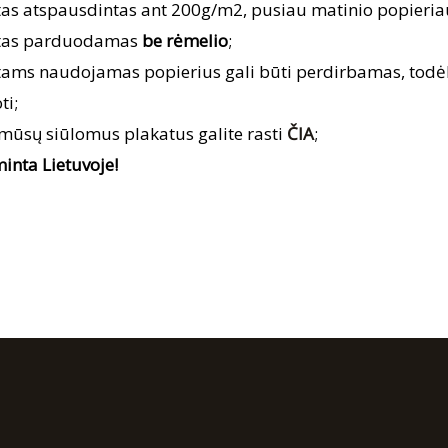
tas atspausdintas ant 200g/m2, pusiau matinio popieria
tas parduodamas
be rėmelio
;
tams naudojamas popierius gali būti perdirbamas, to
ti;
 mūsų siūlomus plakatus galite rasti
ČIA
;
inta Lietuvoje!