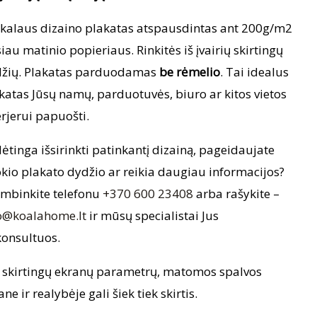
kalaus dizaino plakatas atspausdintas ant 200g/m2
iau matinio popieriaus. Rinkitės iš įvairių skirtingų
žių. Plakatas parduodamas
be rėmelio
. Tai idealus
katas Jūsų namų, parduotuvės, biuro ar kitos vietos
erjerui papuošti.
ėtinga išsirinkti patinkantį dizainą, pageidaujate
okio plakato dydžio ar reikia daugiau informacijos?
mbinkite telefonu
+370 600 23408
arba rašykite –
o@koalahome.lt
ir mūsų specialistai Jus
onsultuos.
 skirtingų ekranų parametrų, matomos spalvos
ane ir realybėje gali šiek tiek skirtis.