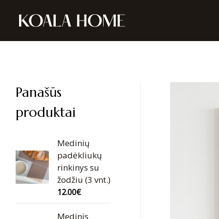
Panašūs
produktai
Medinių
padėkliukų
rinkinys su
žodžiu (3 vnt.)
12.00
€
Medinis