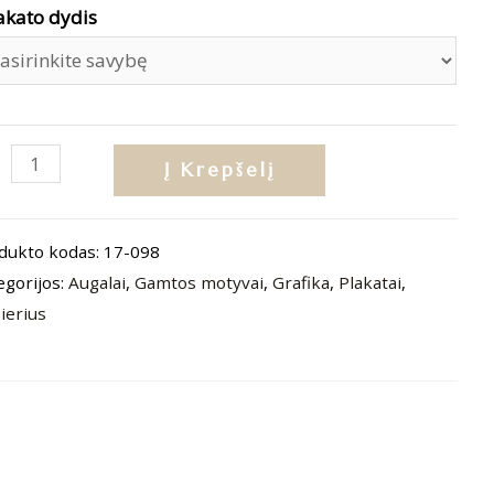
akato dydis
dukto
Į Krepšelį
is:
katas
dukto kodas:
17-098
tanika
egorijos:
Augalai
,
Gamtos motyvai
,
Grafika
,
Plakatai
,
1“
ierius