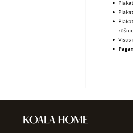
Plaka
Plaka
Plaka
rūšiuo
Visus
Pagam