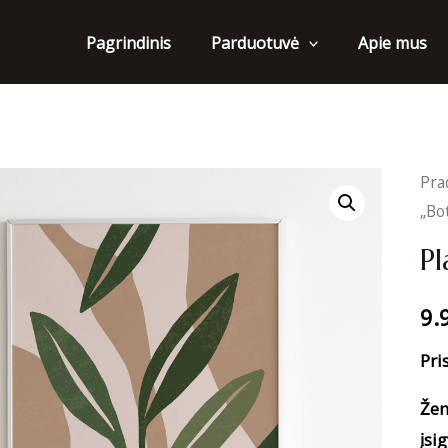
Pagrindinis
Apie mus
Parduotuvė
Pra
„Bo
Pl
9.
Pri
Žem
įsig