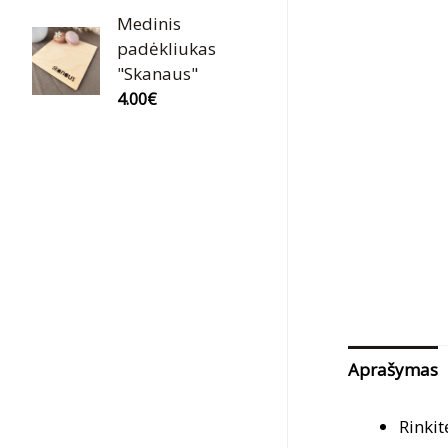
Medinis
padėkliukas
"Skanaus"
4.00
€
Aprašymas
Rinkit