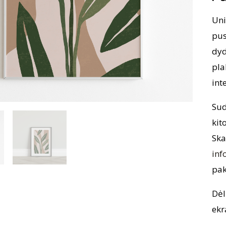
Uni
pus
dyd
pla
int
Sud
kit
Ska
inf
pak
Dėl
ekr