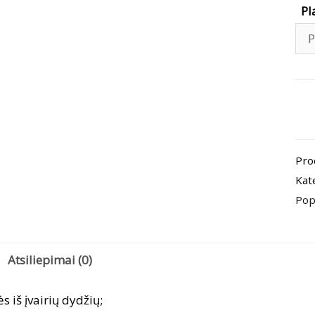
Pl
pro
kiek
Pla
Pro
„Bo
Kat
Nr.
Pop
Atsiliepimai (0)
ės iš įvairių dydžių;