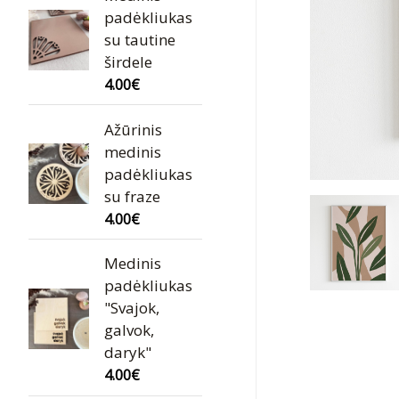
padėkliukas
su tautine
širdele
4.00
€
Ažūrinis
medinis
padėkliukas
su fraze
4.00
€
Medinis
padėkliukas
"Svajok,
galvok,
daryk"
4.00
€