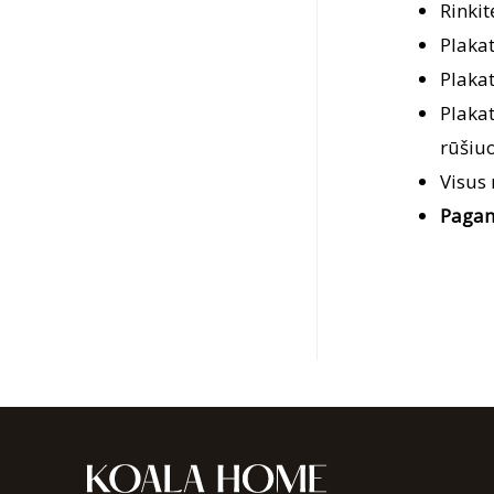
Rinkit
Plaka
Plaka
Plaka
rūšiuo
Visus
Pagam