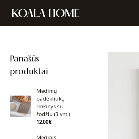
Panašūs
produktai
Medinių
padėkliukų
rinkinys su
žodžiu (3 vnt.)
12.00
€
Medinis