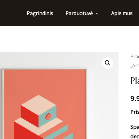
Pagrindinis
Apie mus
Parduotuvė
Pra
„Ar
Pl
9.
Pri
Spa
ded