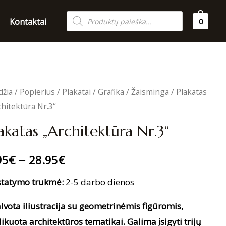
Products
Kontaktai
0
search
džia
/
Popierius
/
Plakatai
/
Grafika
/
Žaisminga
/ Plakatas
chitektūra Nr.3“
akatas „Architektūra Nr.3“
–
95
€
28.95
€
statymo trukmė:
2-5 darbo dienos
lvota iliustracija su geometrinėmis figūromis,
ikuota architektūros tematikai. Galima įsigyti trijų