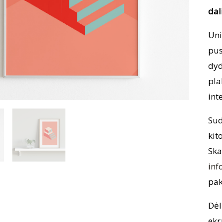
dal
Uni
pus
dyd
pla
int
Sud
kit
Ska
inf
pak
Dėl
ekr