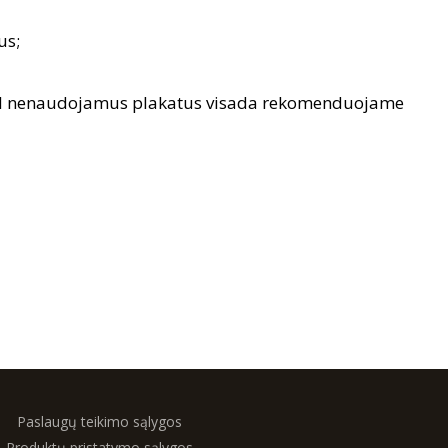
us;
dėl nenaudojamus plakatus visada rekomenduojame
Paslaugų teikimo sąlygos
Produktų pristatymo sąlygos