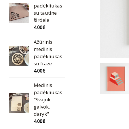
padėkliukas
su tautine
širdele
4.00
€
Ažūrinis
medinis
padėkliukas
su fraze
4.00
€
Medinis
padėkliukas
"Svajok,
galvok,
daryk"
4.00
€