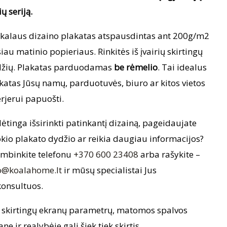
ių seriją.
kalaus dizaino plakatas atspausdintas ant 200g/m2
iau matinio popieriaus. Rinkitės iš įvairių skirtingų
žių. Plakatas parduodamas
be rėmelio
. Tai idealus
katas Jūsų namų, parduotuvės, biuro ar kitos vietos
erjerui papuošti.
ėtinga išsirinkti patinkantį dizainą, pageidaujate
okio plakato dydžio ar reikia daugiau informacijos?
mbinkite telefonu
+370 600 23408
arba rašykite –
o@koalahome.lt
ir mūsų specialistai Jus
onsultuos.
 skirtingų ekranų parametrų, matomos spalvos
ane ir realybėje gali šiek tiek skirtis.