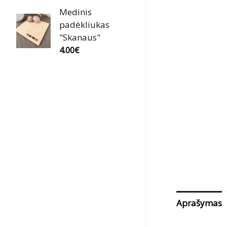
Medinis
padėkliukas
"Skanaus"
4.00
€
Aprašymas