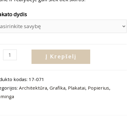
akato dydis
dukto
Į Krepšelį
is:
katas
dukto kodas:
17-071
chitektūra
egorijos:
Architektūra
,
Grafika
,
Plakatai
,
Popierius
,
3“
sminga