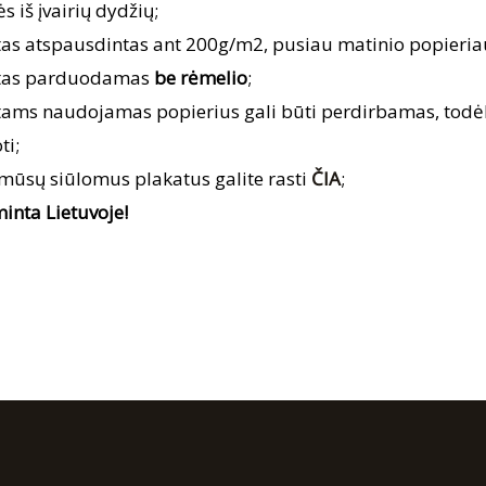
ės iš įvairių dydžių;
tas atspausdintas ant 200g/m2, pusiau matinio popieria
tas parduodamas
be rėmelio
;
tams naudojamas popierius gali būti perdirbamas, to
ti;
 mūsų siūlomus plakatus galite rasti
ČIA
;
inta Lietuvoje!