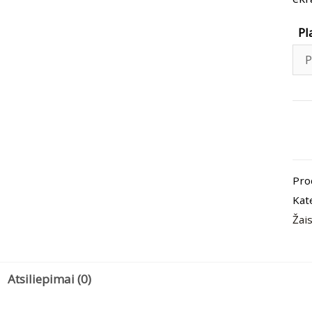
Pl
pro
kiek
Pla
Pro
„Ar
Kat
Nr.
Žai
Atsiliepimai (0)