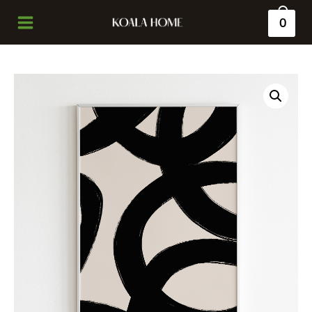
0
Main
Menu