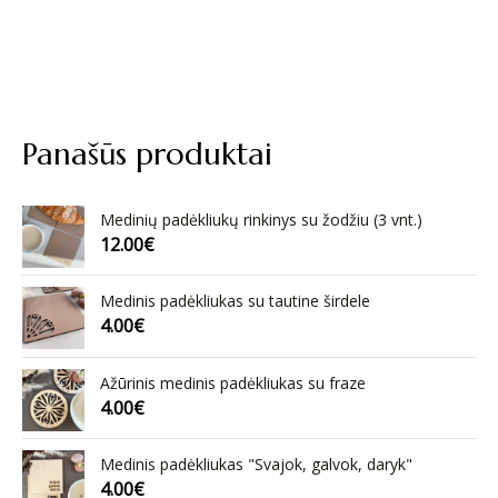
Panašūs produktai
Medinių padėkliukų rinkinys su žodžiu (3 vnt.)
12.00
€
Medinis padėkliukas su tautine širdele
4.00
€
Ažūrinis medinis padėkliukas su fraze
4.00
€
Medinis padėkliukas "Svajok, galvok, daryk"
4.00
€