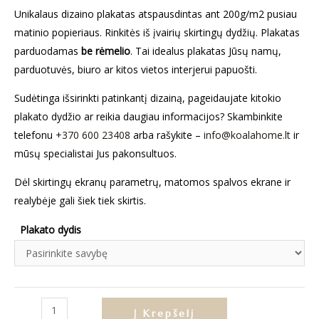
Unikalaus dizaino plakatas atspausdintas ant 200g/m2 pusiau
matinio popieriaus. Rinkitės iš įvairių skirtingų dydžių. Plakatas
parduodamas
be rėmelio
. Tai idealus plakatas Jūsų namų,
parduotuvės, biuro ar kitos vietos interjerui papuošti.
Sudėtinga išsirinkti patinkantį dizainą, pageidaujate kitokio
plakato dydžio ar reikia daugiau informacijos? Skambinkite
telefonu
+370 600 23408
arba rašykite –
info@koalahome.lt
ir
mūsų specialistai Jus pakonsultuos.
Dėl skirtingų ekranų parametrų, matomos spalvos ekrane ir
realybėje gali šiek tiek skirtis.
Plakato dydis
produkto
Į Krepšelį