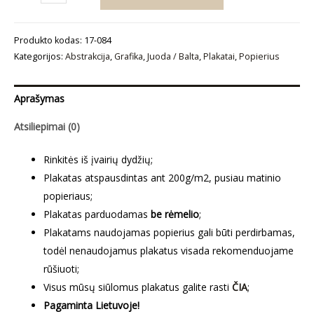
kiekis:
Plakatas
Produkto kodas:
17-084
„Abstrakcija
Kategorijos:
Abstrakcija
,
Grafika
,
Juoda / Balta
,
Plakatai
,
Popierius
Nr8“
Aprašymas
Atsiliepimai (0)
Rinkitės iš įvairių dydžių;
Plakatas atspausdintas ant 200g/m2, pusiau matinio
popieriaus;
Plakatas parduodamas
be rėmelio
;
Plakatams naudojamas popierius gali būti perdirbamas,
todėl nenaudojamus plakatus visada rekomenduojame
rūšiuoti;
Visus mūsų siūlomus plakatus galite rasti
ČIA
;
Pagaminta Lietuvoje!