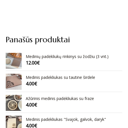
Panašūs produktai
Medinių padėkliukų rinkinys su žodžiu (3 vnt.)
12.00
€
Medinis padėkliukas su tautine širdele
4.00
€
Ažūrinis medinis padėkliukas su fraze
4.00
€
Medinis padėkliukas "Svajok, galvok, daryk"
4.00
€