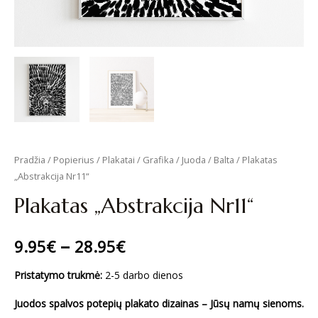
Pradžia
/
Popierius
/
Plakatai
/
Grafika
/
Juoda / Balta
/ Plakatas
„Abstrakcija Nr11“
Plakatas „Abstrakcija Nr11“
–
9.95
€
28.95
€
Pristatymo trukmė:
2-5 darbo dienos
Juodos spalvos potepių plakato dizainas – Jūsų namų sienoms.