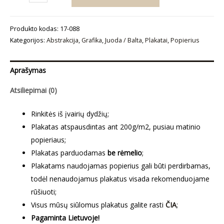
kiekis:
Plakatas
Produkto kodas:
17-088
„Abstrakcija
Kategorijos:
Abstrakcija
,
Grafika
,
Juoda / Balta
,
Plakatai
,
Popierius
Nr11“
Aprašymas
Atsiliepimai (0)
Rinkitės iš įvairių dydžių;
Plakatas atspausdintas ant 200g/m2, pusiau matinio
popieriaus;
Plakatas parduodamas
be rėmelio
;
Plakatams naudojamas popierius gali būti perdirbamas,
todėl nenaudojamus plakatus visada rekomenduojame
rūšiuoti;
Visus mūsų siūlomus plakatus galite rasti
ČIA
;
Pagaminta Lietuvoje!