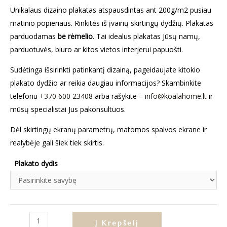
Unikalaus dizaino plakatas atspausdintas ant 200g/m2 pusiau
matinio popieriaus. Rinkitės iš įvairių skirtingų dydžių. Plakatas
parduodamas
be rėmelio
. Tai idealus plakatas Jūsų namų,
parduotuvės, biuro ar kitos vietos interjerui papuošti.
Sudėtinga išsirinkti patinkantį dizainą, pageidaujate kitokio
plakato dydžio ar reikia daugiau informacijos? Skambinkite
telefonu
+370 600 23408
arba rašykite –
info@koalahome.lt
ir
mūsų specialistai Jus pakonsultuos.
Dėl skirtingų ekranų parametrų, matomos spalvos ekrane ir
realybėje gali šiek tiek skirtis.
Plakato dydis
produkto
Į Krepšelį