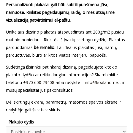
Personalizuoti plakatai gali būti subtili puošmena Jūsų
namuose. Rinkitės pageidaujamą raidę, o mes atsiųsime
vizualizaciją patvirtinimui el-paštu.
Unikalaus dizaino plakatas atspausdintas ant 200g/m2 pusiau
matinio popieriaus. Rinkitės iš įvairių skirtingų dydžių. Plakatas
parduodamas
be rėmelio
. Tai idealus plakatas Jūsų namų,
parduotuvės, biuro ar kitos vietos interjerui papuošti.
Sudėtinga išsirinkti patinkantį dizainą, pageidaujate kitokio
plakato dydžio ar reikia daugiau informacijos? Skambinkite
telefonu
+370 600 23408
arba rašykite –
info@koalahome.lt
ir
mūsų specialistai Jus pakonsultuos.
Dėl skirtingų ekranų parametrų, matomos spalvos ekrane ir
realybėje gali šiek tiek skirtis.
Plakato dydis