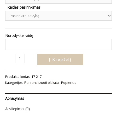
Raidės pasirinkimas
Nurodykite raidę
produkto
Į Krepšelį
kiekis:
Personalizuotas
Produkto kodas:
17-217
plakatas
Kategorijos:
Personalizuoti plakatai
,
Popierius
„Raidė“
Aprašymas
Atsiliepimai (0)