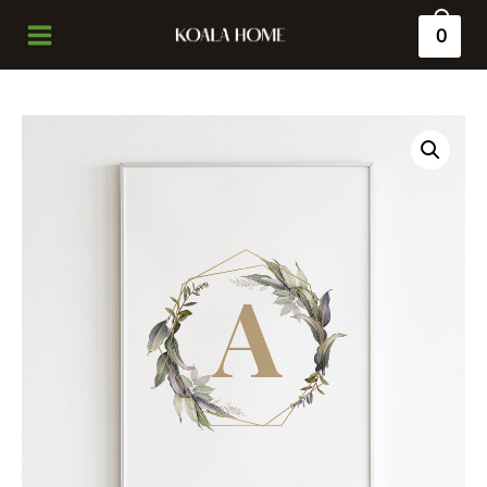
0
Main
Menu