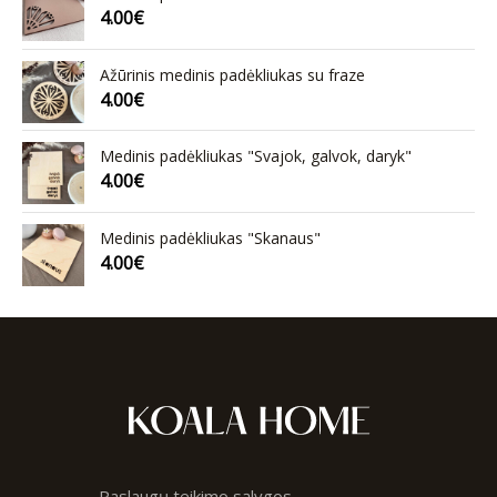
4.00
€
Ažūrinis medinis padėkliukas su fraze
4.00
€
Medinis padėkliukas "Svajok, galvok, daryk"
4.00
€
Medinis padėkliukas "Skanaus"
4.00
€
Paslaugų teikimo sąlygos