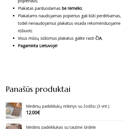
popieriaus;
Plakatas parduodamas
be rėmelio
;
Plakatams naudojamas popierius gali būti perdirbamas,
todėl nenaudojamus plakatus visada rekomenduojame
rūšiuoti;
Visus mūsų siūlomus plakatus galite rasti
ČIA
;
Pagaminta Lietuvoje!
Panašūs produktai
Medinių padėkliukų rinkinys su žodžiu (3 vnt.)
12.00
€
Medinis padėkliukas su tautine širdele