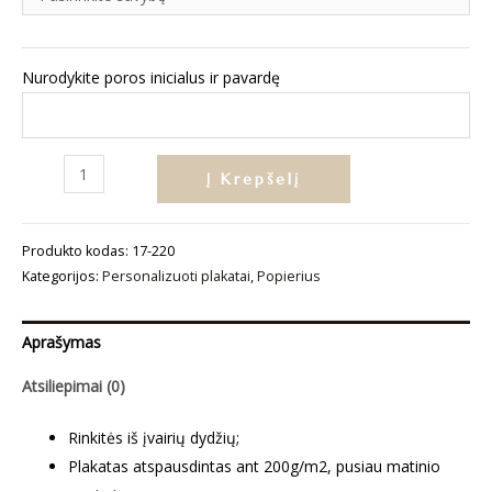
Nurodykite poros inicialus ir pavardę
produkto
Į Krepšelį
kiekis:
Personalizuotas
Produkto kodas:
17-220
plakatas
Kategorijos:
Personalizuoti plakatai
,
Popierius
„Poros
inicialai
ir
Aprašymas
pavardė“
Atsiliepimai (0)
Rinkitės iš įvairių dydžių;
Plakatas atspausdintas ant 200g/m2, pusiau matinio