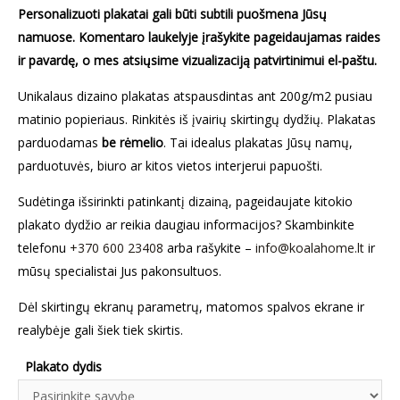
Personalizuoti plakatai gali būti subtili puošmena Jūsų
namuose. Komentaro laukelyje įrašykite pageidaujamas raides
ir pavardę, o mes atsiųsime vizualizaciją patvirtinimui el-paštu.
Unikalaus dizaino plakatas atspausdintas ant 200g/m2 pusiau
matinio popieriaus. Rinkitės iš įvairių skirtingų dydžių. Plakatas
parduodamas
be rėmelio
. Tai idealus plakatas Jūsų namų,
parduotuvės, biuro ar kitos vietos interjerui papuošti.
Sudėtinga išsirinkti patinkantį dizainą, pageidaujate kitokio
plakato dydžio ar reikia daugiau informacijos? Skambinkite
telefonu
+370 600 23408
arba rašykite –
info@koalahome.lt
ir
mūsų specialistai Jus pakonsultuos.
Dėl skirtingų ekranų parametrų, matomos spalvos ekrane ir
realybėje gali šiek tiek skirtis.
Plakato dydis