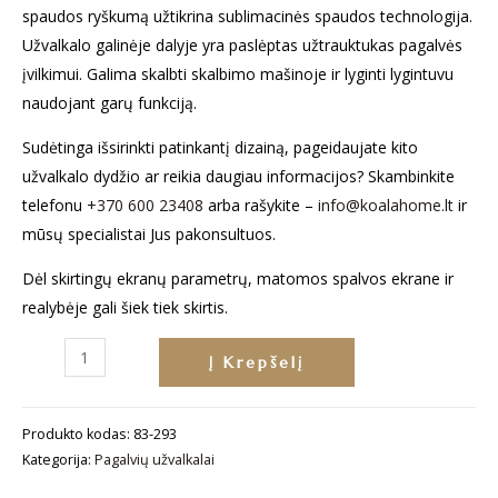
spaudos ryškumą užtikrina sublimacinės spaudos technologija.
Užvalkalo galinėje dalyje yra paslėptas užtrauktukas pagalvės
įvilkimui. Galima skalbti skalbimo mašinoje ir lyginti lygintuvu
naudojant garų funkciją.
Sudėtinga išsirinkti patinkantį dizainą, pageidaujate kito
užvalkalo dydžio ar reikia daugiau informacijos? Skambinkite
telefonu
+370 600 23408
arba rašykite –
info@koalahome.lt
ir
mūsų specialistai Jus pakonsultuos.
Dėl skirtingų ekranų parametrų, matomos spalvos ekrane ir
realybėje gali šiek tiek skirtis.
produkto
Į Krepšelį
kiekis:
Pagalvės
Produkto kodas:
83-293
užvalkalas
Kategorija:
Pagalvių užvalkalai
„Pastelinis
gėlynas“