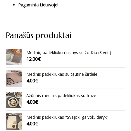
Pagaminta Lietuvoje!
Panašūs produktai
Medinių padėkliukų rinkinys su žodžiu (3 vnt.)
12.00
€
Medinis padėkliukas su tautine širdele
4.00
€
Ažūrinis medinis padėkliukas su fraze
4.00
€
Medinis padėkliukas "Svajok, galvok, daryk"
4.00
€