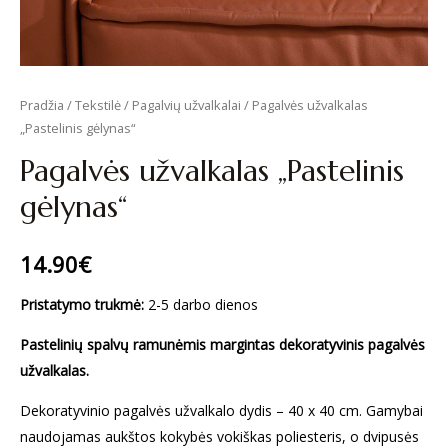
Pradžia
/
Tekstilė
/
Pagalvių užvalkalai
/ Pagalvės užvalkalas
„Pastelinis gėlynas“
Pagalvės užvalkalas „Pastelinis
gėlynas“
14.90
€
Pristatymo trukmė:
2-5 darbo dienos
Pastelinių spalvų ramunėmis margintas dekoratyvinis pagalvės
užvalkalas.
Dekoratyvinio pagalvės užvalkalo dydis – 40 x 40 cm. Gamybai
naudojamas aukštos kokybės vokiškas poliesteris, o dvipusės