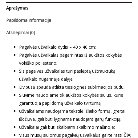
Aprašymas
Papildoma informacija
Atsiliepimai (0)
Pagalvės užvalkalo dydis – 40 x 40 cm;
Pagalvės užvalkalas pagamintas iš aukštos kokybės
vokiško poliesterio;
Šis pagalvės užvalkalas turi paslėptą užtrauktuką
užvalkalo nugarinėje dalyje;
Dvipusė spauda atlikta tiesioginės sublimacijos būdu;
Siuvime naudojame tik aukštos kokybės siūlus, kurie
garantuoja papildomą užvalkalo tvirtumą;
Užvalkalams naudojama tekstilė išlaiko formą, greitai
išdžiūva, gali būti lyginama naudojant garų funkciją;
Užvalkalai gali būti skalbiami skalbimo mašinoje;
Visus mūsų siūlomus pagalvių užvalkalus galite rasti
ČIA
;