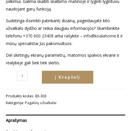
įvilkimui. Galima skalbti skalbimo mašinoje ir lyginti lygintuvu
naudojant garų funkciją.
Sudėtinga išsirinkti patinkantį dizainą, pageidaujate kito
užvalkalo dydžio ar reikia daugiau informacijos? Skambinkite
telefonu
+370 600 23408
arba rašykite –
info@koalahome.lt
ir
mūsų specialistai Jus pakonsultuos.
Dėl skirtingų ekranų parametrų, matomos spalvos ekrane ir
realybėje gali šiek tiek skirtis.
produkto
Į Krepšelį
kiekis:
Pagalvės
Produkto kodas:
83-303
užvalkalas
Kategorija:
Pagalvių užvalkalai
„Dramblys“
Aprašymas