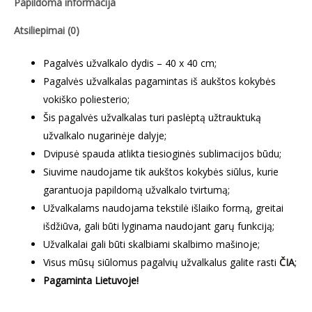
Papildoma informacija
Atsiliepimai (0)
Pagalvės užvalkalo dydis – 40 x 40 cm;
Pagalvės užvalkalas pagamintas iš aukštos kokybės
vokiško poliesterio;
Šis pagalvės užvalkalas turi paslėptą užtrauktuką
užvalkalo nugarinėje dalyje;
Dvipusė spauda atlikta tiesioginės sublimacijos būdu;
Siuvime naudojame tik aukštos kokybės siūlus, kurie
garantuoja papildomą užvalkalo tvirtumą;
Užvalkalams naudojama tekstilė išlaiko formą, greitai
išdžiūva, gali būti lyginama naudojant garų funkciją;
Užvalkalai gali būti skalbiami skalbimo mašinoje;
Visus mūsų siūlomus pagalvių užvalkalus galite rasti
ČIA
;
Pagaminta Lietuvoje!