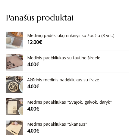
Panašūs produktai
Medinių padėkliukų rinkinys su žodžiu (3 vnt.)
12.00
€
Medinis padėkliukas su tautine širdele
4.00
€
Ažūrinis medinis padėkliukas su fraze
4.00
€
Medinis padėkliukas "Svajok, galvok, daryk"
4.00
€
Medinis padėkliukas "Skanaus"
4.00
€