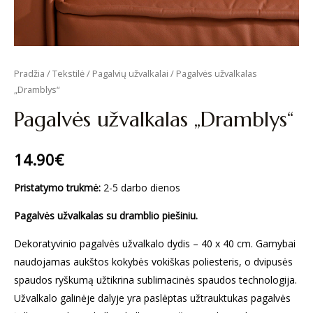
Pradžia
/
Tekstilė
/
Pagalvių užvalkalai
/ Pagalvės užvalkalas
„Dramblys“
Pagalvės užvalkalas „Dramblys“
14.90
€
Pristatymo trukmė:
2-5 darbo dienos
Pagalvės užvalkalas su dramblio piešiniu.
Dekoratyvinio pagalvės užvalkalo dydis – 40 x 40 cm. Gamybai
naudojamas aukštos kokybės vokiškas poliesteris, o dvipusės
spaudos ryškumą užtikrina sublimacinės spaudos technologija.
Užvalkalo galinėje dalyje yra paslėptas užtrauktukas pagalvės