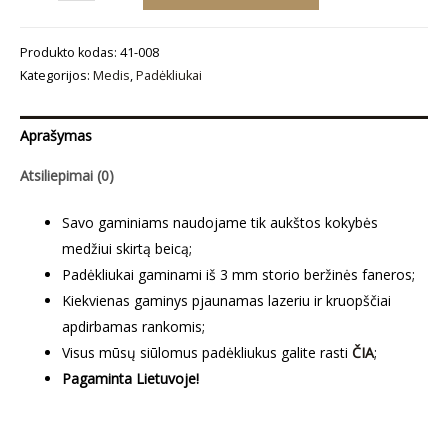
kiekis:
Padėkliukų
Produkto kodas:
41-008
rinkinys
Kategorijos:
Medis
,
Padėkliukai
„Raizgalynė“
Aprašymas
Atsiliepimai (0)
Savo gaminiams naudojame tik aukštos kokybės
medžiui skirtą beicą;
Padėkliukai gaminami iš 3 mm storio beržinės faneros;
Kiekvienas gaminys pjaunamas lazeriu ir kruopščiai
apdirbamas rankomis;
Visus mūsų siūlomus padėkliukus galite rasti
ČIA
;
Pagaminta Lietuvoje!