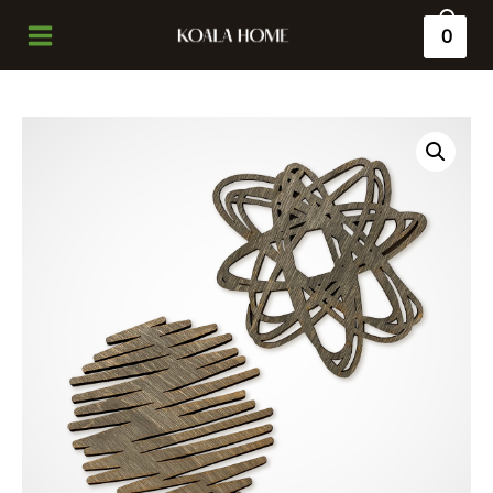
0
Main
Menu