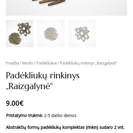
Pradžia
/
Medis
/
Padėkliukai
/ Padėkliukų rinkinys „Raizgalynė“
Padėkliukų rinkinys
„Raizgalynė“
9.00
€
Pristatymo trukmė:
2-5 darbo dienos
Abstrakčių formų padėkliukų komplektas (rinkinį sudaro 2 vnt.