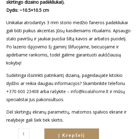
skirtingo dizaino padėkliukai).
Dydis:
~10.5×10.5 cm
Unikaliai atrodantys 3 mm storio medžio faneros padėkliukai
gali būti puikus akcentas Jūsų kasdieniams ritualams. Apsaugo
stalo paviršių ir jaukiai puošia šiltą kavos ar arbatos puodelį.
Po lazerio išpjovimo šį gaminį šlifuojame, beicuojame ir
apdirbame rankomis, todėl galime garantuoti aukščiausią
kokybę!
Sudėtinga išsirinkti patinkantį dizainą, pageidaujate kitokio
dydžio ar reikia daugiau informacijos? Skambinkite telefonu
+370 600 23408
arba rašykite –
info@koalahome.lt
ir mūsų
specialistai Jus pakonsultuos.
Dėl skirtingų ekranų parametrų, matomos spalvos ekrane ir
realybėje gali šiek tiek skirtis.
produkto
Į Krepšelį