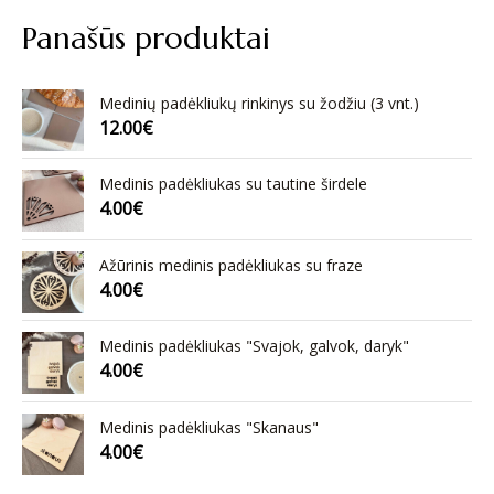
Panašūs produktai
Medinių padėkliukų rinkinys su žodžiu (3 vnt.)
12.00
€
Medinis padėkliukas su tautine širdele
4.00
€
Ažūrinis medinis padėkliukas su fraze
4.00
€
Medinis padėkliukas "Svajok, galvok, daryk"
4.00
€
Medinis padėkliukas "Skanaus"
4.00
€