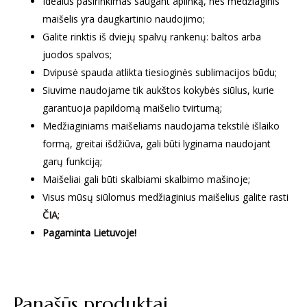
Idealus pasirinkimas saugant aplinką, nes medžiaginis
maišelis yra daugkartinio naudojimo;
Galite rinktis iš dviejų spalvų rankenų: baltos arba
juodos spalvos;
Dvipusė spauda atlikta tiesioginės sublimacijos būdu;
Siuvime naudojame tik aukštos kokybės siūlus, kurie
garantuoja papildomą maišelio tvirtumą;
Medžiaginiams maišeliams naudojama tekstilė išlaiko
formą, greitai išdžiūva, gali būti lyginama naudojant
garų funkciją;
Maišeliai gali būti skalbiami skalbimo mašinoje;
Visus mūsų siūlomus medžiaginius maišelius galite rasti
ČIA
;
Pagaminta Lietuvoje!
Panašūs produktai