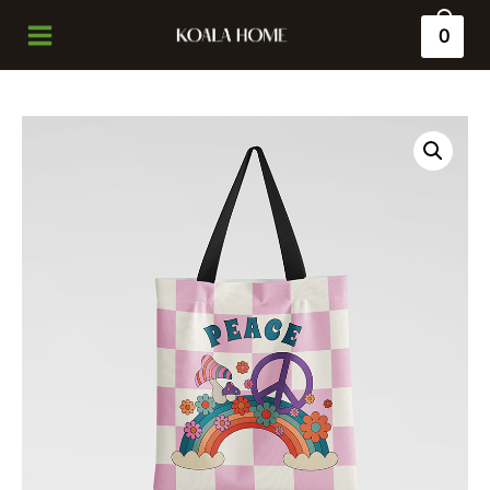
0
Main
Menu