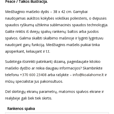
Peace / Taikos iliustracija.
Medžiaginio maišelio dydis – 38 x 42 cm. Gamybai
naudojamas aukštos kokybės vokiškas poliesteris, o dvipusės
spaudos ryškumą užtikrina sublimacinės spaudos technologija.
Galite rinktis iš dviejų spalvų rankenų: baltos arba juodos
spalvos. Galima skalbti skalbimo mašinoje ir lyginti lygintuvu
naudojant garų funkciją. Medžiaginis maišelis puikiai tinka
apsiperkant, keliaujant ir t.t.
Sudėtinga išsirinkti patinkantį dizainą, pageidaujate kitokio
maišelio dydžio ar reikia daugiau informacijos? Skambinkite
telefonu
+370 600 23408
arba rašykite –
info@koalahome.lt
ir
mūsų specialistai Jus pakonsultuos.
Dėl skirtingų ekranų parametrų, matomos spalvos ekrane ir
realybėje gali šiek tiek skirtis.
Rankenos spalva