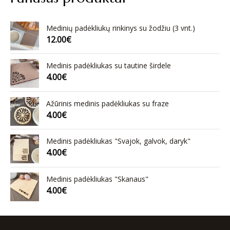
Medinių padėkliukų rinkinys su žodžiu (3 vnt.)
12.00
€
Medinis padėkliukas su tautine širdele
4.00
€
Ažūrinis medinis padėkliukas su fraze
4.00
€
Medinis padėkliukas "Svajok, galvok, daryk"
4.00
€
Medinis padėkliukas "Skanaus"
4.00
€