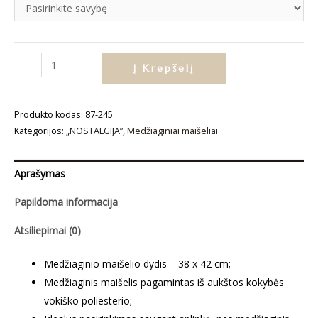
produkto
Į Krepšelį
kiekis:
Medžiaginis
Produkto kodas:
87-245
maišelis
Kategorijos:
„NOSTALGIJA”
,
Medžiaginiai maišeliai
„Taika“
Aprašymas
Papildoma informacija
Atsiliepimai (0)
Medžiaginio maišelio dydis – 38 x 42 cm;
Medžiaginis maišelis pagamintas iš aukštos kokybės
vokiško poliesterio;