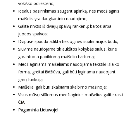
vokiško poliesterio;
Idealus pasirinkimas saugant aplinką, nes medžiaginis
maišelis yra daugkartinio naudojimo;
Galite rinktis iš dviejų spalvų rankenų: baltos arba
juodos spalvos;
Dvipusė spauda atlikta tiesioginės sublimacijos būdu;
Siuvime naudojame tik aukštos kokybės siūlus, kurie
garantuoja papildomą maišelio tvirtumą;
Medžiaginiams maišeliams naudojama tekstilė išlaiko
formą, greitai išdžiūva, gali būti lyginama naudojant
garų funkciją;
Maišeliai gali būti skalbiami skalbimo mašinoje;
Visus mūsų siūlomus medžiaginius maišelius galite rasti
ČIA
;
Pagaminta Lietuvoje!