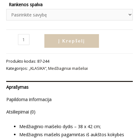
Rankenos spalva
produkto
Į Krepšelį
kiekis:
Medžiaginis
Produkto kodas:
87-244
maišelis
Kategorijos:
„KLASIKA”
,
Medžiaginiai maišeliai
„Saulėlydis
ir
martini“
Aprašymas
Papildoma informacija
Atsiliepimai (0)
Medžiaginio maišelio dydis – 38 x 42 cm;
Medžiaginis maišelis pagamintas iš aukštos kokybės