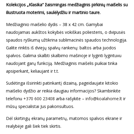
Kolekcijos
„Klasika“ žaismingas medžiaginis pirkinių maišelis su
iliustruota moterimi, saulėlydžiu ir martinio taure.
Medžiaginio maišelio dydis – 38 x 42 cm. Gamybai
naudojamas aukštos kokybės vokiškas poliesteris, o dvipusės
spaudos ryškumą užtikrina sublimacinės spaudos technologija.
Galite rinktis iš dviejų spalvų rankenų: baltos arba juodos
spalvos. Galima skalbti skalbimo mašinoje ir lyginti lygintuvu
naudojant garų funkciją. Medžiaginis maišelis puikiai tinka
apsiperkant, keliaujant ir t.t.
Sudėtinga išsirinkti patinkantį dizainą, pageidaujate kitokio
maišelio dydžio ar reikia daugiau informacijos? Skambinkite
telefonu
+370 600 23408
arba rašykite –
info@koalahome.lt
ir
mūsų specialistai Jus pakonsultuos.
Dėl skirtingų ekranų parametrų, matomos spalvos ekrane ir
realybėje gali šiek tiek skirtis.