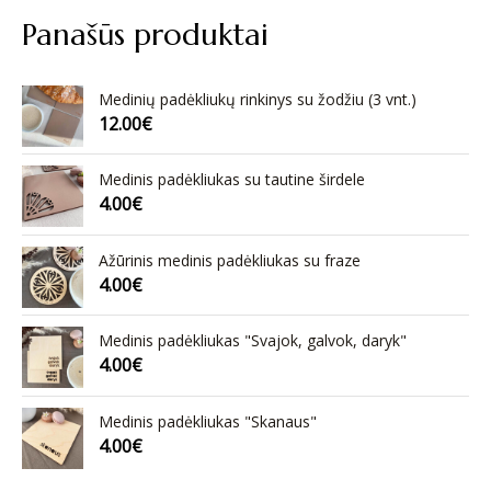
Panašūs produktai
Medinių padėkliukų rinkinys su žodžiu (3 vnt.)
12.00
€
Medinis padėkliukas su tautine širdele
4.00
€
Ažūrinis medinis padėkliukas su fraze
4.00
€
Medinis padėkliukas "Svajok, galvok, daryk"
4.00
€
Medinis padėkliukas "Skanaus"
4.00
€