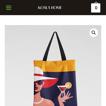
0
Main
Menu