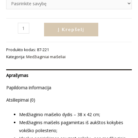
produkto
Į Krepšelį
kiekis:
Medžiaginis
Produkto kodas:
87-221
maišelis
Kategorija:
Medžiaginiai maišeliai
„Mėlynai“
Aprašymas
Papildoma informacija
Atsiliepimai (0)
Medžiaginio maišelio dydis – 38 x 42 cm;
Medžiaginis maišelis pagamintas iš aukštos kokybės
vokiško poliesterio;