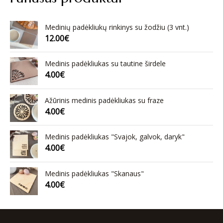
Medinių padėkliukų rinkinys su žodžiu (3 vnt.)
12.00
€
Medinis padėkliukas su tautine širdele
4.00
€
Ažūrinis medinis padėkliukas su fraze
4.00
€
Medinis padėkliukas "Svajok, galvok, daryk"
4.00
€
Medinis padėkliukas "Skanaus"
4.00
€