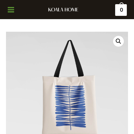
0
Main
Menu