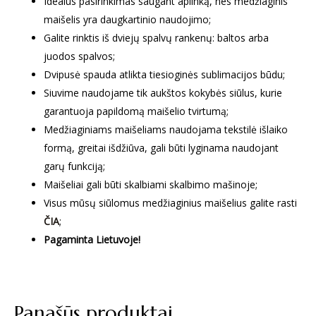
Idealus pasirinkimas saugant aplinką, nes medžiaginis
maišelis yra daugkartinio naudojimo;
Galite rinktis iš dviejų spalvų rankenų: baltos arba
juodos spalvos;
Dvipusė spauda atlikta tiesioginės sublimacijos būdu;
Siuvime naudojame tik aukštos kokybės siūlus, kurie
garantuoja papildomą maišelio tvirtumą;
Medžiaginiams maišeliams naudojama tekstilė išlaiko
formą, greitai išdžiūva, gali būti lyginama naudojant
garų funkciją;
Maišeliai gali būti skalbiami skalbimo mašinoje;
Visus mūsų siūlomus medžiaginius maišelius galite rasti
ČIA
;
Pagaminta Lietuvoje!
Panašūs produktai