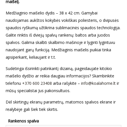
maišelį.
Medžiaginio maišelio dydis – 38 x 42 cm. Gamybai
naudojamas aukštos kokybės vokiškas poliesteris, o dvipusės
spaudos ryškumą užtikrina sublimacinės spaudos technologija.
Galite rinktis iš dviejų spalvų rankenų: baltos arba juodos
spalvos. Galima skalbti skalbimo mašinoje ir lyginti lygintuvu
naudojant garų funkciją. Medžiaginis maišelis puikiai tinka
apsiperkant, keliaujant ir t.t.
Sudėtinga išsirinkti patinkantį dizainą, pageidaujate kitokio
maišelio dydžio ar reikia daugiau informacijos? Skambinkite
telefonu
+370 600 23408
arba rašykite –
info@koalahome.lt
ir
mūsų specialistai Jus pakonsultuos.
Dėl skirtingų ekranų parametrų, matomos spalvos ekrane ir
realybėje gali šiek tiek skirtis.
Rankenos spalva