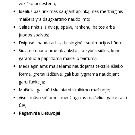
vokiško poliesterio;
Idealus pasirinkimas saugant aplinką, nes medžiaginis
maišelis yra daugkartinio naudojimo;
Galite rinktis iš dviejų spalvų rankenų: baltos arba
juodos spalvos;
Dvipusė spauda atlikta tiesioginės sublimacijos būdu;
Siuvime naudojame tik aukštos kokybės siūlus, kurie
garantuoja papildomą maišelio tvirtumą;
Medžiaginiams maišeliams naudojama tekstilė išlaiko
formą, greitai išdžiūva, gali būti lyginama naudojant
garų funkciją;
Maišeliai gali būti skalbiami skalbimo mašinoje;
Visus mūsų siūlomus medžiaginius maišelius galite rasti
ČIA
;
Pagaminta Lietuvoje!