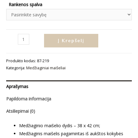
Rankenos spalva
produkto
Į Krepšelį
kiekis:
Medžiaginis
Produkto kodas:
87-219
maišelis
Kategorija:
Medžiaginiai maišeliai
„Gėlėta
abstrakcija“
Aprašymas
Papildoma informacija
Atsiliepimai (0)
Medžiaginio maišelio dydis – 38 x 42 cm;
Medžiaginis maišelis pagamintas iš aukštos kokybės