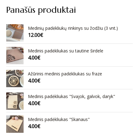
Panašūs produktai
Medinių padėkliukų rinkinys su žodžiu (3 vnt.)
12.00
€
Medinis padėkliukas su tautine širdele
4.00
€
Ažūrinis medinis padėkliukas su fraze
4.00
€
Medinis padėkliukas "Svajok, galvok, daryk"
4.00
€
Medinis padėkliukas "Skanaus"
4.00
€