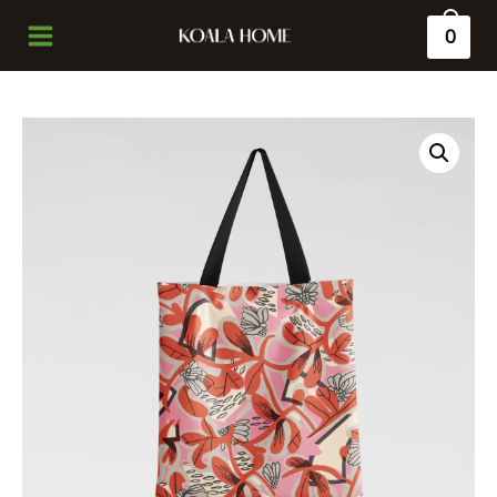
0
Main
Menu