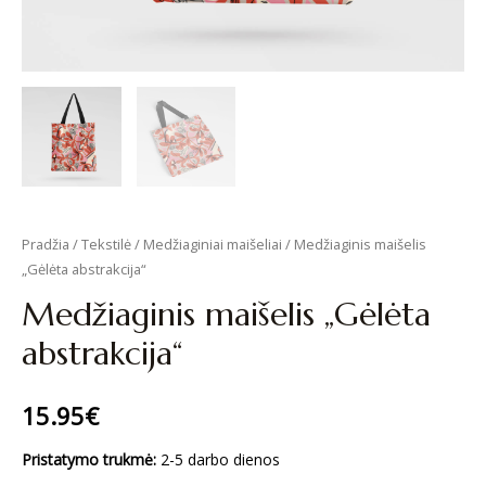
Pradžia
/
Tekstilė
/
Medžiaginiai maišeliai
/ Medžiaginis maišelis
„Gėlėta abstrakcija“
Medžiaginis maišelis „Gėlėta
abstrakcija“
15.95
€
Pristatymo trukmė:
2-5 darbo dienos