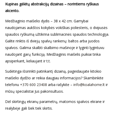
Kupinas gėlėtų abstrakcijų dizainas – norintiems ryškaus
akcento.
Medžiaginio maišelio dydis – 38 x 42 cm. Gamybai
naudojamas aukštos kokybės vokiškas poliesteris, o dvipusės
spaudos ryškumą užtikrina sublimacinės spaudos technologija.
Galite rinktis iš dviejų spalvų rankenų: baltos arba juodos
spalvos. Galima skalbti skalbimo mašinoje ir lyginti lygintuvu
naudojant garų funkciją. Medžiaginis maišelis puikiai tinka
apsiperkant, keliaujant ir t.t.
Sudėtinga išsirinkti patinkantį dizainą, pageidaujate kitokio
maišelio dydžio ar reikia daugiau informacijos? Skambinkite
telefonu
+370 600 23408
arba rašykite –
info@koalahome.lt
ir
mūsų specialistai Jus pakonsultuos.
Dėl skirtingų ekranų parametrų, matomos spalvos ekrane ir
realybėje gali šiek tiek skirtis.