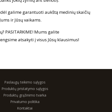
paliks jokių žymių ant sienos!).
 todėl galime garantuoti aukštą medinių skaičių
 Jums ir Jūsų vaikams.
ormų? PASITARKIME! Mums galite
ngsime atsakyti į visus Jūsų klausimus!
Paslaugų teikimo sąlygos
Produktų pristatymo sąlygos
Produktų grąžinimo tvarka
Privatumo politika
Kontaktai