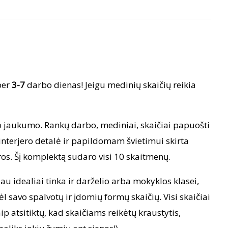
m
io,
mtos
lvos
per
3-7
darbo dienas! Jeigu medinių skaičių reikia
o jaukumo. Rankų darbo, mediniai, skaičiai papuošti
interjero detalė ir papildomam švietimui skirta
os. Šį komplektą sudaro visi 10 skaitmenų.
iau idealiai tinka ir darželio arba mokyklos klasei,
savo spalvotų ir įdomių formų skaičių. Visi skaičiai
aip atsitiktų, kad skaičiams reikėtų kraustytis,