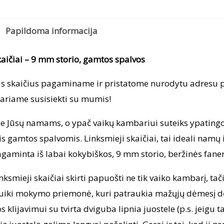
9
m
Papildoma informacija
stor
ga
kaičiai – 9 mm storio, gamtos spalvos
spa
s skaičius pagaminame ir pristatome nurodytu adresu 
tariame susisiekti su mumis!
rie Jūsų namams, o ypač vaikų kambariui suteiks ypating
 gamtos spalvomis. Linksmieji skaičiai, tai ideali namų 
aminta iš labai kokybiškos, 9 mm storio, beržinės faner
nksmieji skaičiai skirti papuošti ne tik vaiko kambarį, tač
puiki mokymo priemonė, kuri patraukia mažųjų dėmesį dėl 
 klijavimui su tvirta dviguba lipnia juostele (p.s. jeigu t