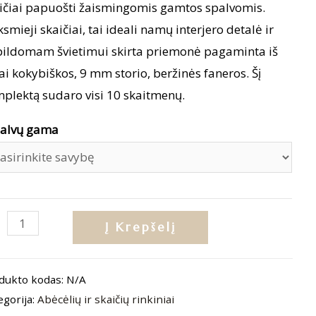
ičiai papuošti žaismingomis gamtos spalvomis.
ksmieji skaičiai, tai ideali namų interjero detalė ir
ildomam švietimui skirta priemonė pagaminta iš
ai kokybiškos, 9 mm storio, beržinės faneros. Šį
plektą sudaro visi 10 skaitmenų.
alvų gama
dukto
Į Krepšelį
is:
ksmieji
dukto kodas:
N/A
ičiai
egorija:
Abėcėlių ir skaičių rinkiniai