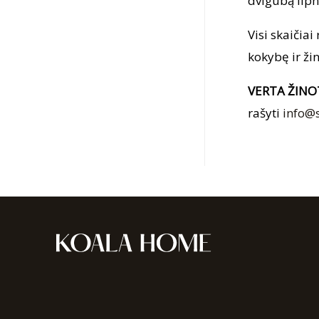
dvigubą lipni
Visi skaičia
kokybę ir žin
VERTA ŽINO
rašyti
info@s