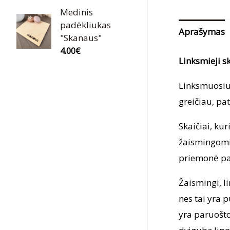
Medinis
padėkliukas
Aprašymas
"Skanaus"
4.00
€
Linksmieji s
Linksmuosiu
greičiau, pa
Skaičiai, ku
žaismingomis
priemonė pag
Žaismingi, li
nes tai yra 
yra paruoštos