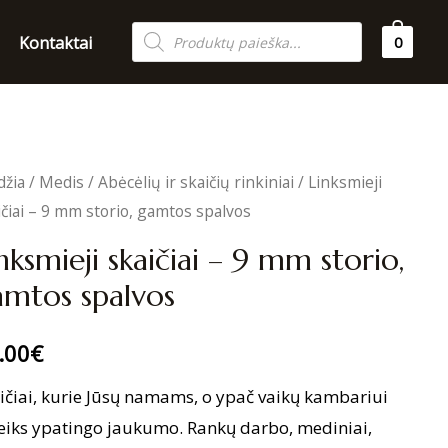
Products
Kontaktai
0
search
džia
/
Medis
/
Abėcėlių ir skaičių rinkiniai
/ Linksmieji
ičiai – 9 mm storio, gamtos spalvos
nksmieji skaičiai – 9 mm storio,
amtos spalvos
.00
€
ičiai, kurie Jūsų namams, o ypač vaikų kambariui
eiks ypatingo jaukumo. Rankų darbo, mediniai,