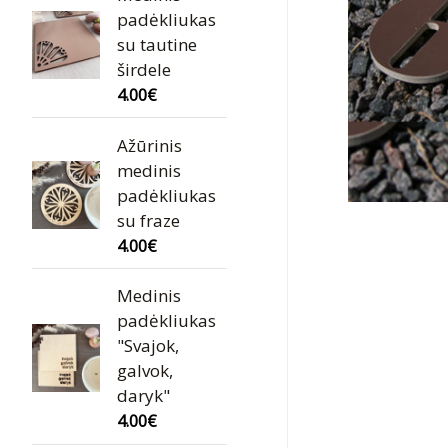
padėkliukas
su tautine
širdele
4.00
€
Ažūrinis
medinis
padėkliukas
su fraze
4.00
€
Medinis
padėkliukas
"Svajok,
galvok,
daryk"
4.00
€