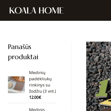
Panašūs
produktai
Medinių
padėkliukų
rinkinys su
žodžiu (3 vnt.)
12.00
€
Medinis