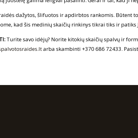
ą juostelę galima lengvai pašalinti. Gerai ir tai, kad ji ne
i raidės dažytos, šlifuotos ir apdirbtos rankomis. Būtent
ome, kad šis medinių skaičių rinkinys tikrai tiks ir patiks
TI:
Turite savo idėjų? Norite kitokių skaičių spalvų ir f
palvotosraides.lt
arba skambinti +370 686 72433. Pasiste