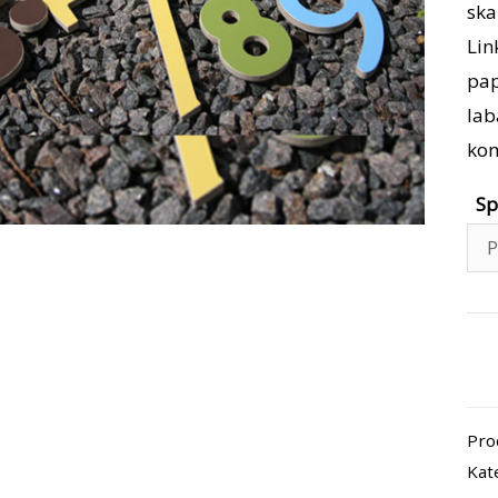
ska
Lin
pap
lab
kom
Sp
pro
kiek
Lin
Pro
ska
Kat
–