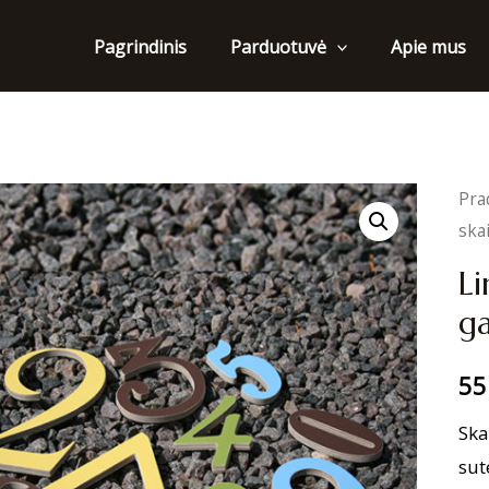
Pagrindinis
Apie mus
Parduotuvė
Pra
ska
Li
g
55
Ska
sut