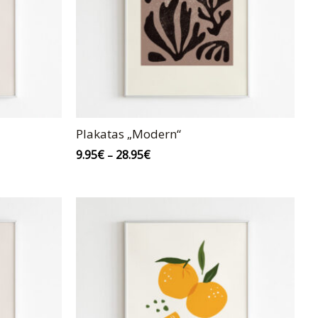
Plakatas „Modern“
9.95
€
28.95
€
–