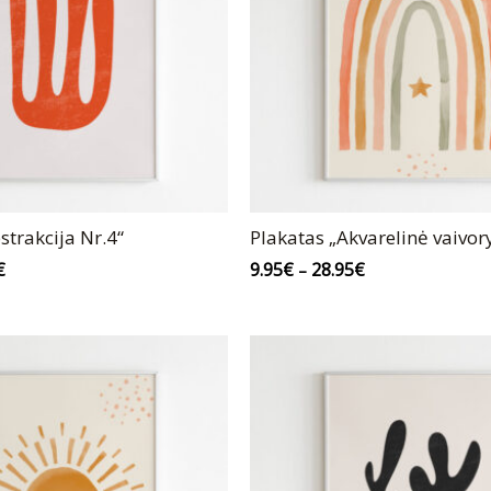
strakcija Nr.4“
Plakatas „Akvarelinė vaivor
€
9.95
€
28.95
€
–