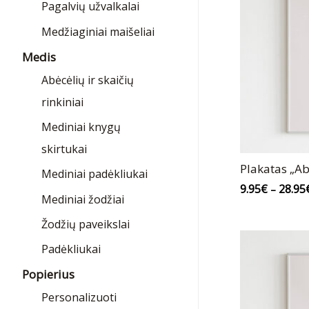
Pagalvių užvalkalai
Medžiaginiai maišeliai
Medis
Abėcėlių ir skaičių
rinkiniai
Mediniai knygų
skirtukai
Plakatas „Ab
Mediniai padėkliukai
9.95
€
28.95
–
Mediniai žodžiai
Žodžių paveikslai
Padėkliukai
Popierius
Personalizuoti