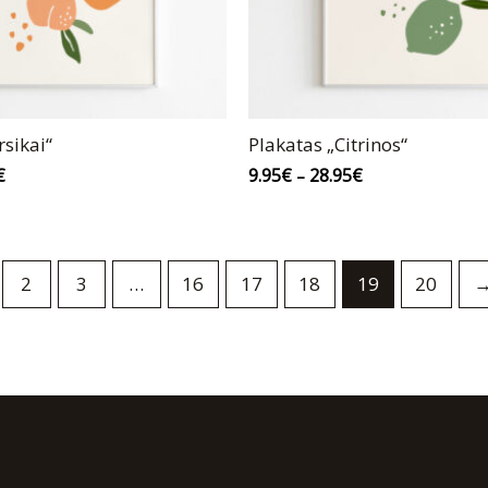
rsikai“
Plakatas „Citrinos“
€
9.95
€
28.95
€
–
2
3
…
16
17
18
19
20