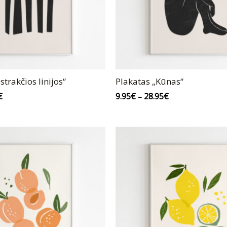
trakčios linijos“
Plakatas „Kūnas“
€
9.95
€
28.95
€
–