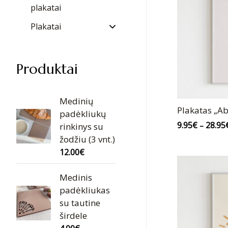
plakatai
Plakatai
Produktai
Medinių
Plakatas „Ab
padėkliukų
9.95
€
28.95
–
rinkinys su
žodžiu (3 vnt.)
12.00
€
Medinis
padėkliukas
su tautine
širdele