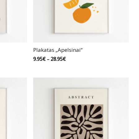
Plakatas „Apelsinai“
9.95
€
28.95
€
–