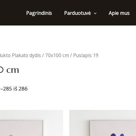
Pagrindinis
Apie mus
Parduotuvė
ukto Plakato dydis /
70x100 cm
/ Puslapis 19
0 cm
Sorted
–285 iš 286
by
latest