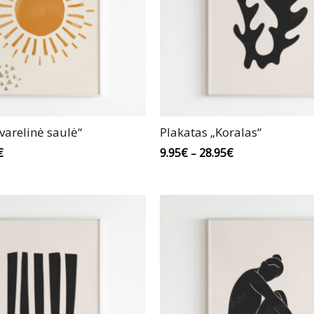
varelinė saulė“
Plakatas „Koralas“
€
9.95
€
28.95
€
–