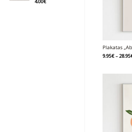
4.00
€
Plakatas „Abs
9.95
€
28.95
–