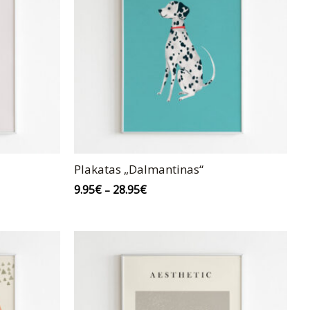
Plakatas „Dalmantinas“
9.95
€
28.95
€
–