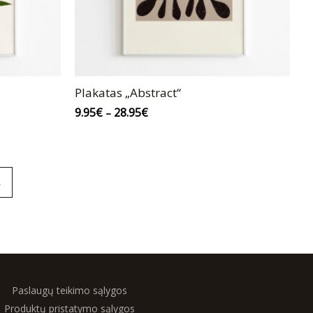
Plakatas „Abstract“
9.95
€
28.95
€
–
→
Paslaugų teikimo sąlygos
Produktų pristatymo sąlygos