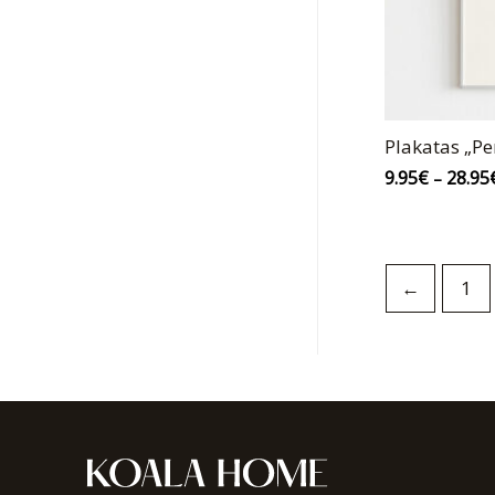
Plakatas „Pe
9.95
€
28.95
–
←
1