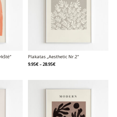
ykštė“
Plakatas „Aesthetic Nr.2“
9.95
€
28.95
€
–