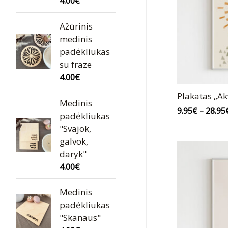
4.00
€
Ažūrinis
medinis
padėkliukas
su fraze
4.00
€
Plakatas „Ak
Medinis
9.95
€
28.95
–
padėkliukas
"Svajok,
galvok,
daryk"
4.00
€
Medinis
padėkliukas
"Skanaus"