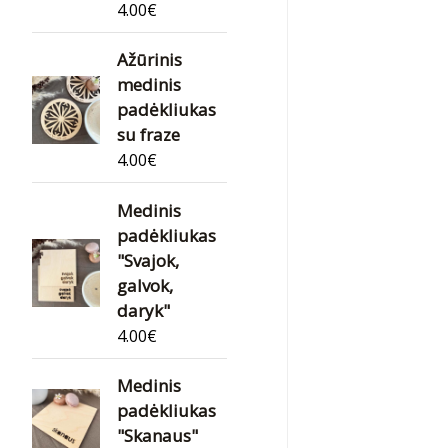
4.00
€
Ažūrinis
medinis
padėkliukas
su fraze
4.00
€
Medinis
padėkliukas
"Svajok,
galvok,
daryk"
4.00
€
Medinis
padėkliukas
"Skanaus"