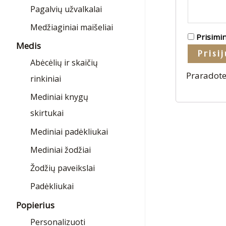
Pagalvių užvalkalai
Medžiaginiai maišeliai
Prisimi
Medis
Prisi
Abėcėlių ir skaičių
Praradote
rinkiniai
Mediniai knygų
skirtukai
Mediniai padėkliukai
Mediniai žodžiai
Žodžių paveikslai
Padėkliukai
Popierius
Personalizuoti