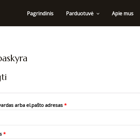
Pagrindinis
Apie mus
Parduotuvė
askyra
ti
Privalomas
vardas arba el.pašto adresas
*
Privalomas
is
*