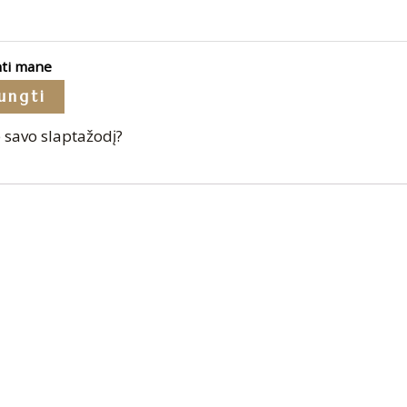
nti mane
jungti
 savo slaptažodį?