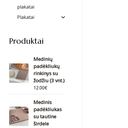
plakatai
Plakatai
Produktai
Medinių
padėkliukų
rinkinys su
žodžiu (3 vnt.)
12.00
€
Medinis
padėkliukas
su tautine
širdele